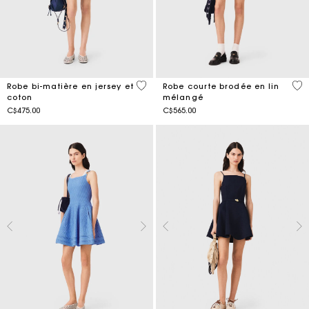
3,7 out of 5 Customer Rating
5 o
Robe bi-matière en jersey et
Robe courte brodée en lin
coton
mélangé
C$475.00
C$565.00