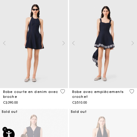
4,4 out of 5 Customer Rating
5 o
Robe courte en denim avec
Robe avec empiècements
broche
crochet
C$390.00
C$510.00
Sold out
Sold out