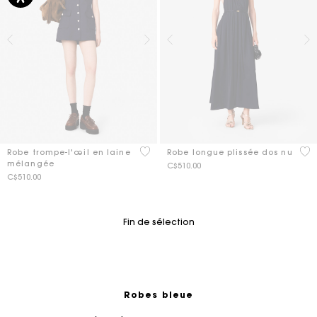
3,9 out of 5 Customer Rating
5 o
Robe trompe-l'œil en laine
Robe longue plissée dos nu
mélangée
C$510.00
C$510.00
Fin de sélection
Robes bleue