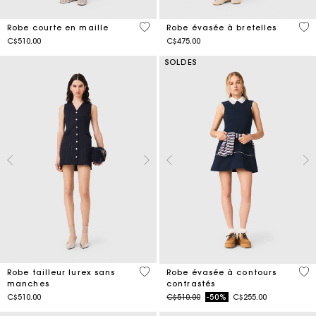
5 out of 5 Customer Rating
3,7
Robe courte en maille
Robe évasée à bretelles
C$510.00
C$475.00
SOLDES
4,5 out of 5 Customer Rating
4 o
Robe tailleur lurex sans
Robe évasée à contours
manches
contrastés
Price reduced from
to
C$510.00
C$510.00
-50%
C$255.00