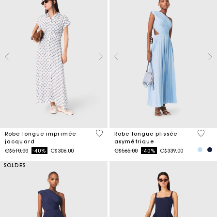
5 out of 5 Customer Rating
5 out 
Robe longue imprimée
Robe longue plissée
jacquard
asymétrique
Price reduced from
to
Price reduced from
to
C$510.00
-40%
C$306.00
C$565.00
-40%
C$339.00
SOLDES