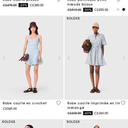
nœuds bijoux
Price reduced from
to
C$475.00
-20%
C$380.00
Price reduced from
to
C$510.00
-50%
C$255.00
SOLDES
5 out of 5 Customer Rating
5 o
Robe courte en crochet
Robe courte imprimée en lin
mélangé
C$545.00
Price reduced from
to
C$600.00
-40%
C$360.00
SOLDES
SOLDES