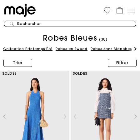
Rechercher
Robes Bleues
(30)
Collection Printemps-Été
Robes en Tweed
Robes sans Manches
Ro
Trier
Filtrer
SOLDES
SOLDES