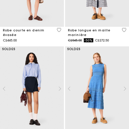
3,3 out of 5 Customer Rating
4,2
Robe courte en denim
Robe longue en maille
évasée
marinière
Price reduced from
to
C$445.00
C$545.00
-50%
C$272.50
SOLDES
SOLDES