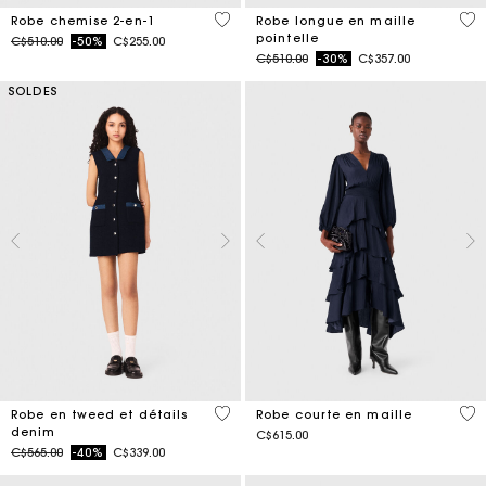
5 out of 5 Customer Rating
4,8
Robe chemise 2-en-1
Robe longue en maille
pointelle
Price reduced from
to
C$510.00
-50%
C$255.00
Price reduced from
to
C$510.00
-30%
C$357.00
SOLDES
5 out of 5 Customer Rating
4,2
Robe en tweed et détails
Robe courte en maille
denim
C$615.00
Price reduced from
to
C$565.00
-40%
C$339.00