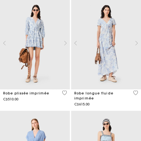
3,7 out of 5 Customer Rating
4,7
Robe plissée imprimée
Robe longue fluide
imprimée
C$510.00
C$615.00