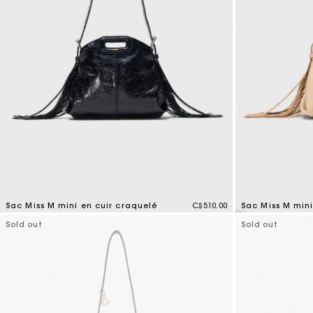
Sac Miss M mini en cuir craquelé
C$510.00
Sac Miss M mini
3,2 out of 5 Customer Rating
3,9 out of 5 Cus
Sold out
Sold out