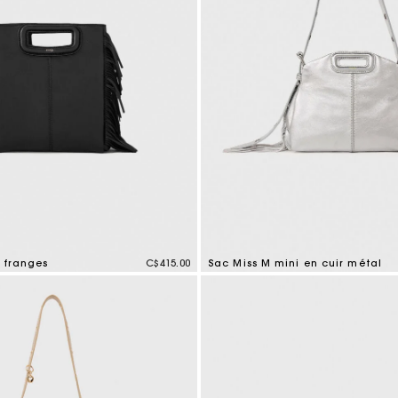
 franges
C$415.00
Sac Miss M mini en cuir métal
tomer Rating
4 out of 5 Customer Rating