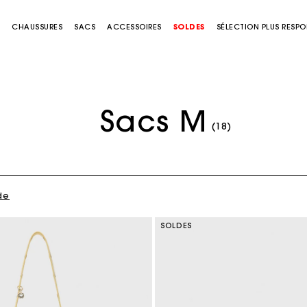
S
CHAUSSURES
SACS
ACCESSOIRES
SOLDES
SÉLECTION PLUS RESP
Sacs M
Chemise à motif bandana et broderies
C$425.00
(18)
de
SOLDES