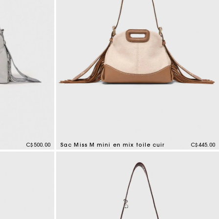
C$500.00
Sac Miss M mini en mix toile cuir
C$445.00
4,2 out of 5 Customer Rating