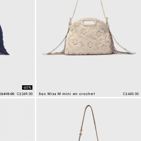
-40%
Price reduced from
to
C$415.00
C$249.00
Sac Miss M mini en crochet
C$445.00
5 out of 5 Customer Rating