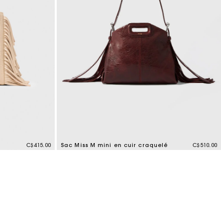
C$415.00
Sac Miss M mini en cuir craquelé
C$510.00
3,3 out of 5 Customer Rating