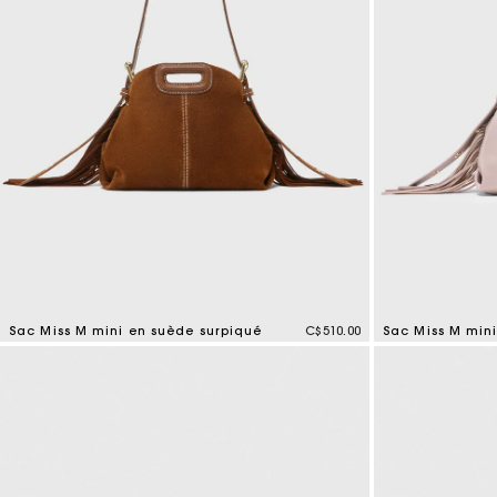
Tenues d'invitée
Sac Miss M mini en suède surpiqué
C$510.00
3,7 out of 5 Customer Rating
5 out of 5 Custo