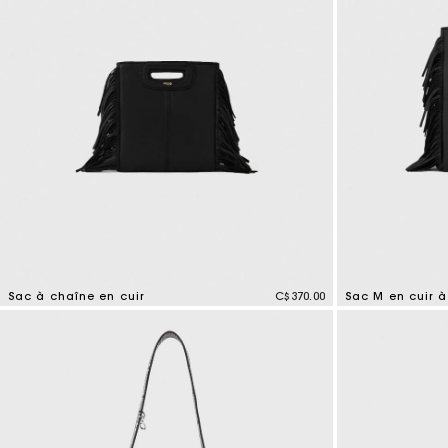
Sac à chaîne en cuir
C$370.00
Sac M en cuir à
4,1 out of 5 Customer Rating
3,6 out of 5 Cus