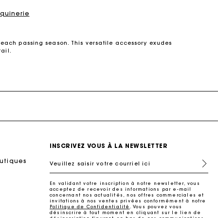
quinerie
h each passing season. This versatile accessory exudes
ail.
and sometimes adorned with studs. Its sheathed handles
e fashion essential, designed to cater to your dynamic
rt chain. For added convenience, it also comes with an
satility makes it the perfect companion for both day and
versatility, the M bag retains its signature features:
on the shoulder, by hand, or crossbody, thanks to its
INSCRIVEZ VOUS À LA NEWSLETTER
ashion trends. From crocodile-embossed leather to soft
outiques
Veuillez saisir votre courriel ici
's desires.
bag version is a must-have accessory for day-to-night
En validant votre inscription à notre newsletter, vous
acceptez de recevoir des informations par e-mail
lity and style, making it an ideal day-to-business
concernant nos actualités, nos offres commerciales et
invitations à nos ventes privées conformément à notre
Politique de Confidentialité
. Vous pouvez vous
désinscrire à tout moment en cliquant sur le lien de
le shape. Additionally, discover Maje's
small leather