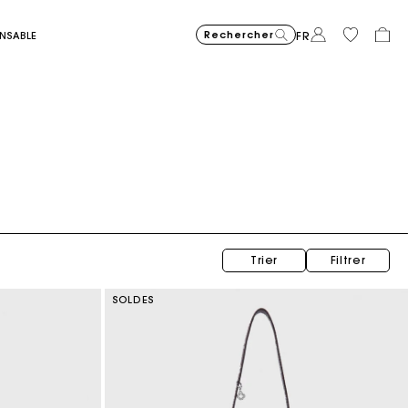
Rechercher
ONSABLE
FR
Jupe courte brodée à motif bandana
C$425.00
Trier
Filtrer
SOLDES
Sac Miss M mini en suède surpiqué
C$510.00