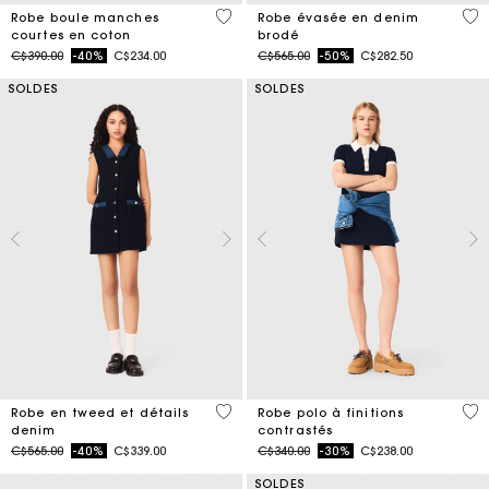
4,5 out of 5 Customer Rating
3,3
Robe boule manches
Robe évasée en denim
courtes en coton
brodé
Price reduced from
to
Price reduced from
to
C$390.00
-40%
C$234.00
C$565.00
-50%
C$282.50
SOLDES
SOLDES
5 out of 5 Customer Rating
5 o
Robe en tweed et détails
Robe polo à finitions
denim
contrastés
Price reduced from
to
Price reduced from
to
C$565.00
-40%
C$339.00
C$340.00
-30%
C$238.00
SOLDES