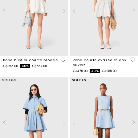
5 out of 5 Customer Rating
3,7
Robe bustier courte brodée
Robe courte évasée et dos
ouvert
Price reduced from
to
C$945.00
-40%
C$567.00
Price reduced from
to
C$475.00
-40%
C$285.00
SOLDES
SOLDES