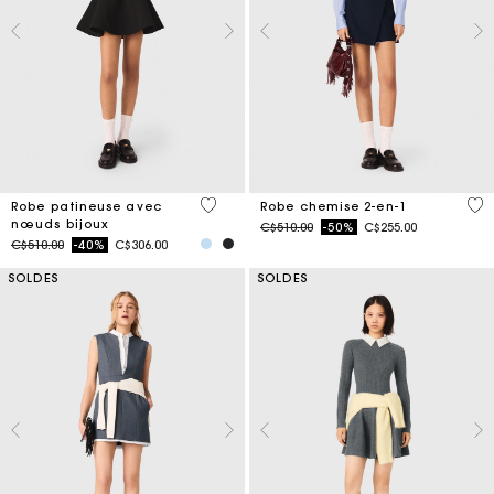
3,2 out of 5 Customer Rating
5 o
Robe patineuse avec
Robe chemise 2-en-1
nœuds bijoux
Price reduced from
to
C$510.00
-50%
C$255.00
Price reduced from
to
C$510.00
-40%
C$306.00
SOLDES
SOLDES