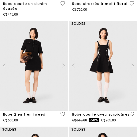
3,3 out of 5 Customer Rating
3,2
Robe courte en denim
Robe strassée à motif floral
évasée
C$720.00
C$445.00
SOLDES
4,1 out of 5 Customer Rating
5 o
Robe 2 en 1 en tweed
Robe courte avec surpiqûres
Price reduced from
to
C$650.00
C$510.00
-50%
C$255.00
SOLDES
SOLDES