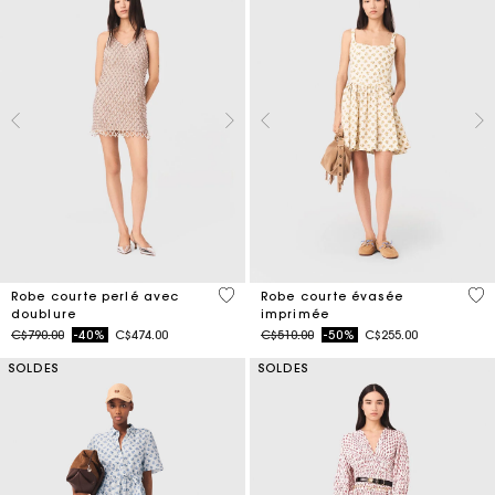
3,3 out of 5 Customer Rating
5 o
Robe courte perlé avec
Robe courte évasée
doublure
imprimée
Price reduced from
to
Price reduced from
to
C$790.00
-40%
C$474.00
C$510.00
-50%
C$255.00
SOLDES
SOLDES