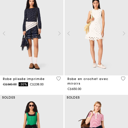
4,9 out of 5 Customer Rating
3,1
Robe plissée imprimée
Robe en crochet avec
miroirs
Price reduced from
to
C$340.00
-30%
C$238.00
C$650.00
SOLDES
SOLDES