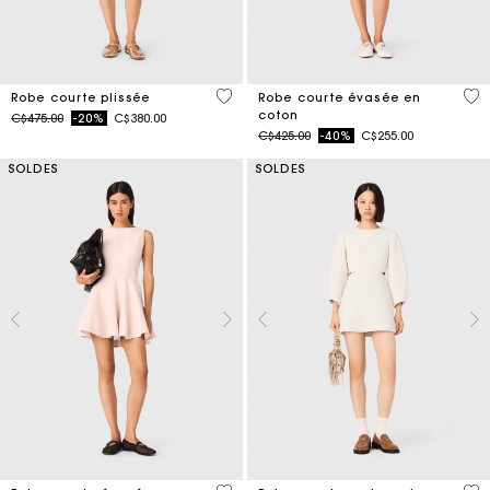
3,3 out of 5 Customer Rating
5 o
Robe courte plissée
Robe courte évasée en
coton
Price reduced from
to
C$475.00
-20%
C$380.00
Price reduced from
to
C$425.00
-40%
C$255.00
SOLDES
SOLDES