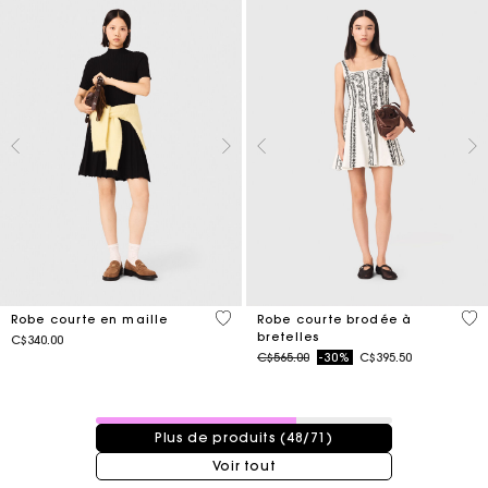
4,9 out of 5 Customer Rating
5 o
Robe courte en maille
Robe courte brodée à
bretelles
C$340.00
Price reduced from
to
C$565.00
-30%
C$395.50
48 / 71 produits
Plus de produits (48/71)
Voir tout