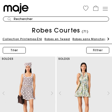
Rechercher
Robes Courtes
(71)
Collection Printemps-Été
Robes en Tweed
Robes sans Manches
Ro
Trier
Filtrer
SOLDES
SOLDES