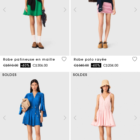
4,1 out of 5 Customer Rating
3,2
Robe patineuse en maille
Robe polo rayée
Price reduced from
to
Price reduced from
to
C$510.00
-40%
C$306.00
C$340.00
-40%
C$204.00
SOLDES
SOLDES