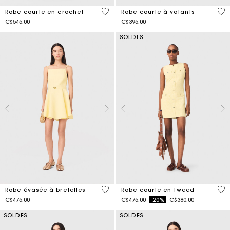
5 out of 5 Customer Rating
5 o
Robe courte en crochet
Robe courte à volants
C$545.00
C$395.00
SOLDES
5 out of 5 Customer Rating
4,7
Robe évasée à bretelles
Robe courte en tweed
Price reduced from
to
C$475.00
C$475.00
-20%
C$380.00
SOLDES
SOLDES