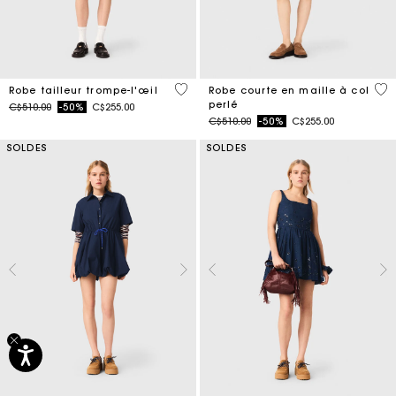
4 out of 5 Customer Rating
3,3
Robe tailleur trompe-l'œil
Robe courte en maille à col
perlé
Price reduced from
to
C$510.00
-50%
C$255.00
Price reduced from
to
C$510.00
-50%
C$255.00
SOLDES
SOLDES