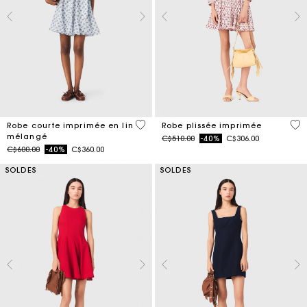
5 out of 5 Customer Rating
3,1
Robe courte imprimée en lin
Robe plissée imprimée
mélangé
Price reduced from
to
C$510.00
-40%
C$306.00
Price reduced from
to
C$600.00
-40%
C$360.00
SOLDES
SOLDES