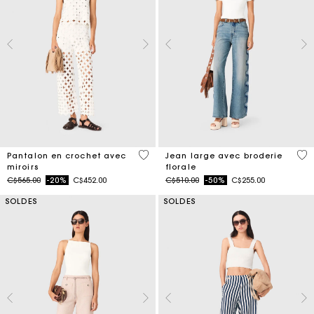
3,7 out of 5 Customer Rating
3,5
Pantalon en crochet avec
Jean large avec broderie
miroirs
florale
Price reduced from
to
Price reduced from
to
C$565.00
-20%
C$452.00
C$510.00
-50%
C$255.00
SOLDES
SOLDES