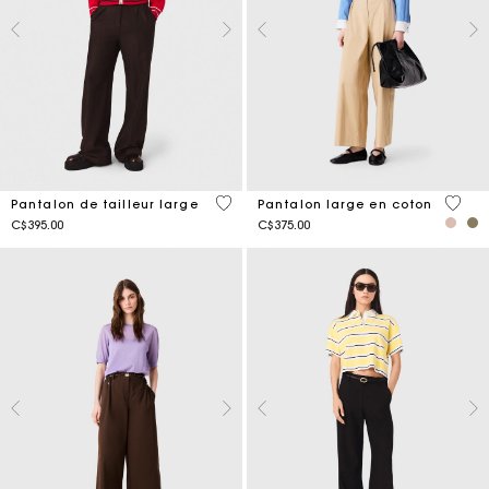
3,3 out of 5 Customer Rating
4,4 ou
Pantalon de tailleur large
Pantalon large en coton
C$395.00
C$375.00