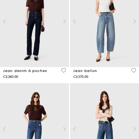
5 out of 5 Customer Rating
4,4
Jean denim à poches
Jean ballon
C$340.00
C$375.00