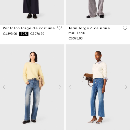
4,2 out of 5 Customer Rating
5 o
Pantalon large de costume
Jean large à ceinture
maillons
Price reduced from
to
C$395.00
-30%
C$276.50
C$375.00