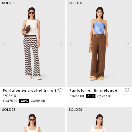
SOLDES
SOLDES
3,7 out of 5 Customer Rating
4,1
Pantalon en crochet à motif
Pantalon en lin mélangé
zigzag
Price reduced from
to
C$445.00
-40%
C$267.00
Price reduced from
to
C$475.00
-40%
C$285.00
SOLDES
SOLDES