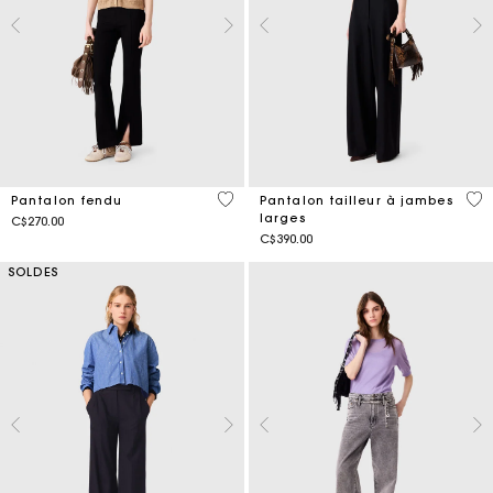
4,5 out of 5 Customer Rating
5 o
Pantalon fendu
Pantalon tailleur à jambes
larges
C$270.00
C$390.00
SOLDES