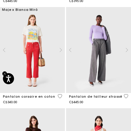
C$445.00
C$395.00
Maje x Blanca Miró
3,5 out of 5 Customer Rating
3,5
Pantalon corsaire en coton
Pantalon de tailleur strassé
C$340.00
C$445.00