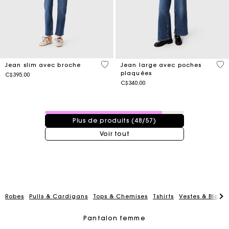
4,4 out of 5 Customer Rating
5 o
Jean slim avec broche
Jean large avec poches
plaquées
C$395.00
C$340.00
48 / 57 produits
Plus de produits (48/57)
Voir tout
Robes
Pulls & Cardigans
Tops & Chemises
Tshirts
Vestes & Blous
Pantalon femme