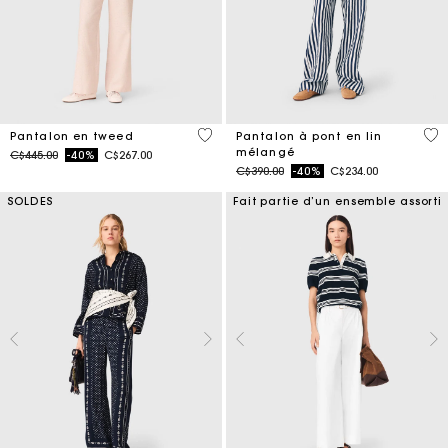
5 out of 5 Customer Rating
4 o
Pantalon en tweed
Pantalon à pont en lin
mélangé
Price reduced from
to
C$445.00
-40%
C$267.00
Price reduced from
to
C$390.00
-40%
C$234.00
SOLDES
Fait partie d’un ensemble assorti