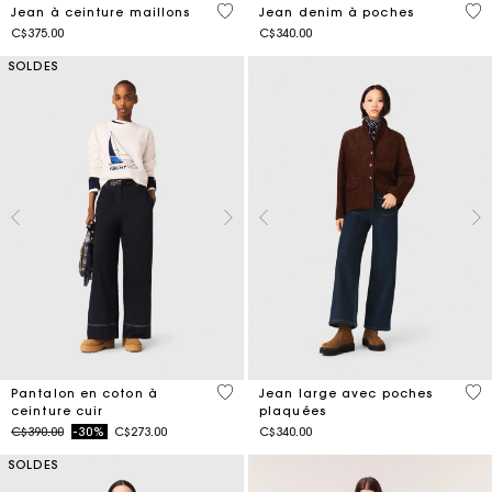
4,4 out of 5 Customer Rating
5 o
Jean à ceinture maillons
Jean denim à poches
C$375.00
C$340.00
SOLDES
5 out of 5 Customer Rating
4,3
Pantalon en coton à
Jean large avec poches
ceinture cuir
plaquées
Price reduced from
to
C$390.00
-30%
C$273.00
C$340.00
SOLDES