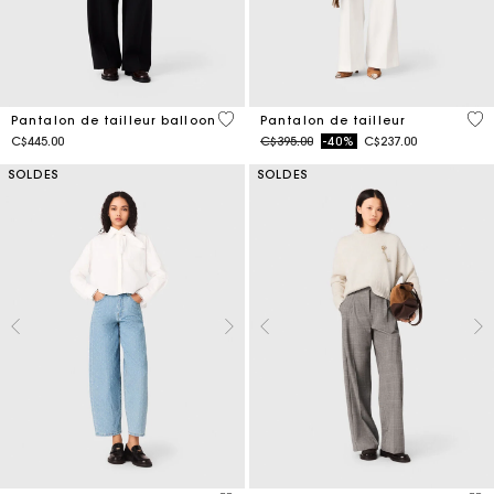
4,5 out of 5 Customer Rating
5 o
Pantalon de tailleur balloon
Pantalon de tailleur
Price reduced from
to
C$445.00
C$395.00
-40%
C$237.00
SOLDES
SOLDES