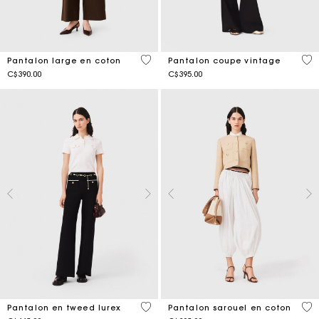
5 out of 5 Customer Rating
3,8
Pantalon large en coton
Pantalon coupe vintage
C$390.00
C$395.00
4,2 out of 5 Customer Rating
3,7
Pantalon en tweed lurex
Pantalon sarouel en coton