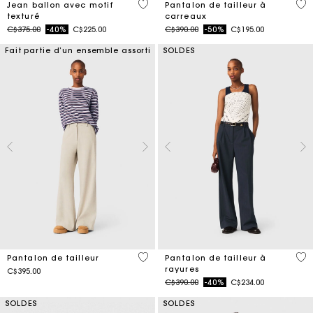
3,1 out of 5 Customer Rating
4,6
Jean ballon avec motif
Pantalon de tailleur à
texturé
carreaux
Price reduced from
to
Price reduced from
to
C$375.00
-40%
C$225.00
C$390.00
-50%
C$195.00
Fait partie d’un ensemble assorti
SOLDES
5 out of 5 Customer Rating
5 o
Pantalon de tailleur
Pantalon de tailleur à
rayures
C$395.00
Price reduced from
to
C$390.00
-40%
C$234.00
SOLDES
SOLDES