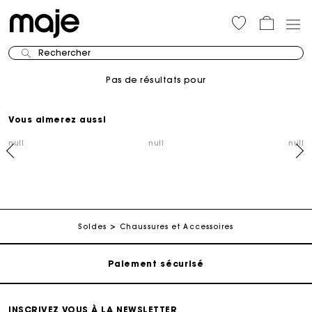
Rechercher
Pas de résultats pour
Vous aimerez aussi
null
null
null
Suivi de commande
Livraison à domicile offerte sous 2 à 3 jours ouvrés.
Soldes
Chaussures et Accessoires
Paiement sécurisé
Suivi de commande
INSCRIVEZ VOUS À LA NEWSLETTER