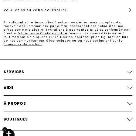
Veuillez saisir votre courriel ici
Livraison à domicile offerte sous 2 à 3 jours ouvrés.
En validant votre inscription à notre newsletter, vous acceptez de
recevoir des informations par e-mail concernant nos actualités, nos
Paiement sécurisé
offres commerciales et invitations à nos ventes privées conformément
à notre
Politique de Confidentialité
. Vous pouvez vous désinscrire à
tout moment en cliquant sur le lien de désinscription figurant en bas
de nos communications électroniques ou en nous contactant sur le
formulaire de contact
.
Suivi de commande
SERVICES
AIDE
À PROPOS
BOUTIQUES