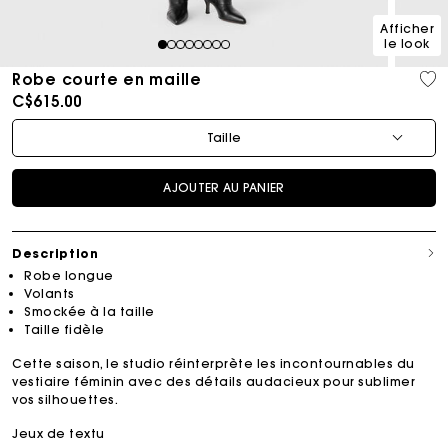
Afficher
le look
1
2
3
4
5
6
7
8
Robe courte en maille
C$615.00
Taille
AJOUTER AU PANIER
Description
Robe longue
Volants
Smockée à la taille
Taille fidèle
Cette saison, le studio réinterprète les incontournables du
vestiaire féminin avec des détails audacieux pour sublimer
vos silhouettes.
Jeux de textu