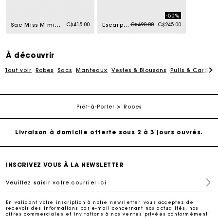
-50%
Price reduced from
to
C$415.00
C$490.00
C$245.00
Sac Miss M micro en cuir métallisé
Escarpins en cuir à bride et œillets
À découvrir
Tout voir
Robes
Sacs
Manteaux
Vestes & Blousons
Pulls & Cardig
Suivi de commande
Prêt-à-Porter
Robes
Livraison à domicile offerte sous 2 à 3 jours ouvrés.
Paiement sécurisé
INSCRIVEZ VOUS À LA NEWSLETTER
Veuillez saisir votre courriel ici
Suivi de commande
En validant votre inscription à notre newsletter, vous acceptez de
recevoir des informations par e-mail concernant nos actualités, nos
Livraison à domicile offerte sous 2 à 3 jours ouvrés.
offres commerciales et invitations à nos ventes privées conformément