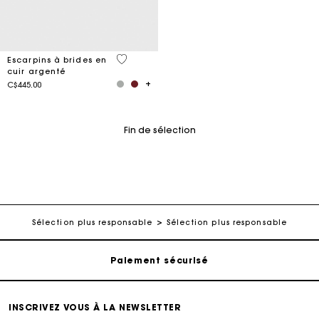
3,4 out of 5 Customer Rating
Escarpins à brides en
cuir argenté
C$445.00
Fin de sélection
Suivi de commande
Livraison à domicile offerte sous 2 à 3 jours ouvrés.
Sélection plus responsable
Sélection plus responsable
Paiement sécurisé
Suivi de commande
INSCRIVEZ VOUS À LA NEWSLETTER