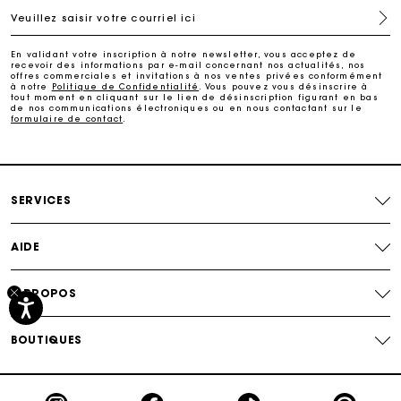
Veuillez saisir votre courriel ici
Livraison à domicile offerte sous 2 à 3 jours ouvrés.
En validant votre inscription à notre newsletter, vous acceptez de
recevoir des informations par e-mail concernant nos actualités, nos
Paiement sécurisé
offres commerciales et invitations à nos ventes privées conformément
à notre
Politique de Confidentialité
. Vous pouvez vous désinscrire à
tout moment en cliquant sur le lien de désinscription figurant en bas
de nos communications électroniques ou en nous contactant sur le
formulaire de contact
.
Suivi de commande
SERVICES
AIDE
À PROPOS
BOUTIQUES