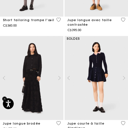
4,4 out of 5 Customer Rating
5 o
Short tailoring trompe l'œil
Jupe longue avec taille
contrastée
C$340.00
C$395.00
SOLDES
4,5 out of 5 Customer Rating
3,4
Jupe longue brodée
Jupe courte à taille
élastique