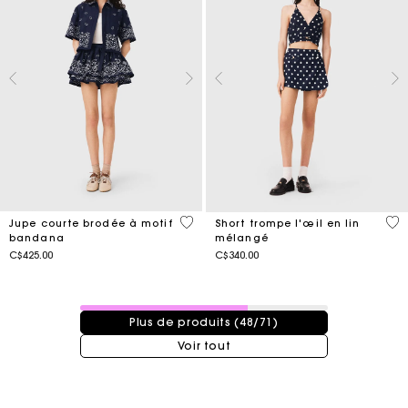
3,5 out of 5 Customer Rating
3,5
Jupe courte brodée à motif
Short trompe l'œil en lin
bandana
mélangé
C$425.00
C$340.00
48 / 71 produits
Plus de produits (48/71)
Voir tout