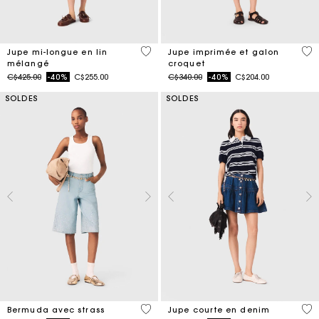
5 out of 5 Customer Rating
5 o
Jupe mi-longue en lin
Jupe imprimée et galon
mélangé
croquet
Price reduced from
to
Price reduced from
to
C$425.00
-40%
C$255.00
C$340.00
-40%
C$204.00
SOLDES
SOLDES
5 out of 5 Customer Rating
4,5
Bermuda avec strass
Jupe courte en denim