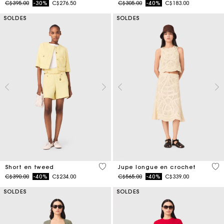
Price reduced from
to
Price reduced from
to
C$395.00
-30%
C$276.50
C$305.00
-40%
C$183.00
SOLDES
SOLDES
4 out of 5 Customer Rating
4,6
Short en tweed
Jupe longue en crochet
Price reduced from
to
Price reduced from
to
C$390.00
-40%
C$234.00
C$565.00
-40%
C$339.00
SOLDES
SOLDES