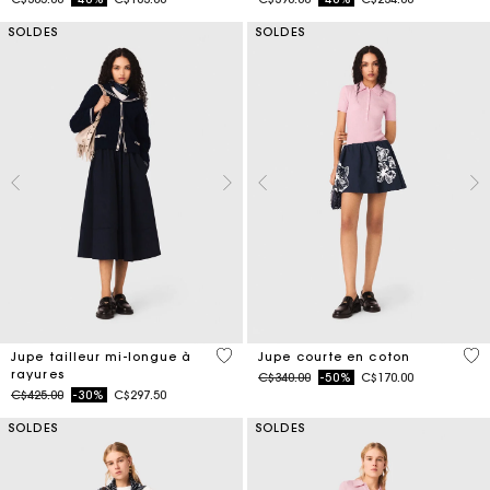
SOLDES
SOLDES
4,5 out of 5 Customer Rating
4,2
Jupe tailleur mi-longue à
Jupe courte en coton
rayures
Price reduced from
to
C$340.00
-50%
C$170.00
Price reduced from
to
C$425.00
-30%
C$297.50
SOLDES
SOLDES