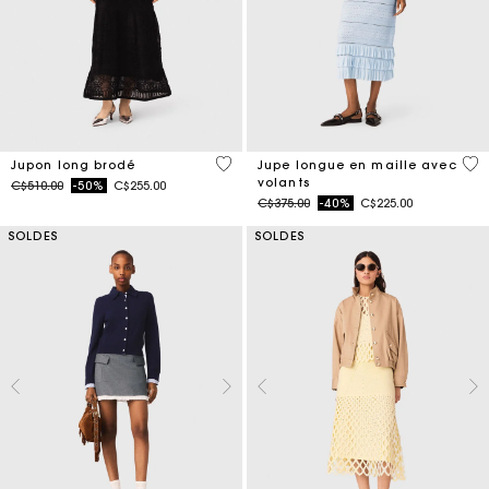
5 out of 5 Customer Rating
4,1
Jupon long brodé
Jupe longue en maille avec
volants
Price reduced from
to
C$510.00
-50%
C$255.00
Price reduced from
to
C$375.00
-40%
C$225.00
SOLDES
SOLDES