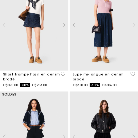
4,2 out of 5 Customer Rating
3,4
Short trompe l'œil en denim
Jupe mi-longue en denim
brodé
brodé
Price reduced from
to
Price reduced from
to
C$390.00
-40%
C$234.00
C$510.00
-40%
C$306.00
SOLDES