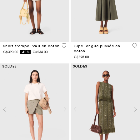
5 out of 5 Customer Rating
3,1
Short trompe l'œil en coton
Jupe longue plissée en
coton
Price reduced from
to
C$390.00
-40%
C$234.00
C$395.00
SOLDES
SOLDES