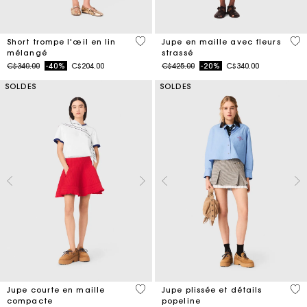
4,6 out of 5 Customer Rating
4,2
Short trompe l'œil en lin
Jupe en maille avec fleurs
mélangé
strassé
Price reduced from
to
Price reduced from
to
C$340.00
-40%
C$204.00
C$425.00
-20%
C$340.00
SOLDES
SOLDES
3,3 out of 5 Customer Rating
3,9
Jupe courte en maille
Jupe plissée et détails
compacte
popeline