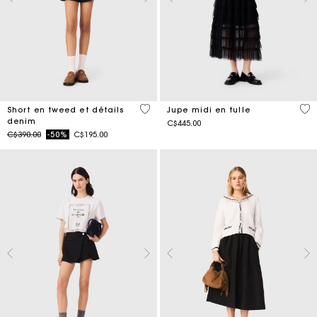
3,2 out of 5 Customer Rating
4,7
Short en tweed et détails
Jupe midi en tulle
denim
C$445.00
Price reduced from
to
C$390.00
-50%
C$195.00