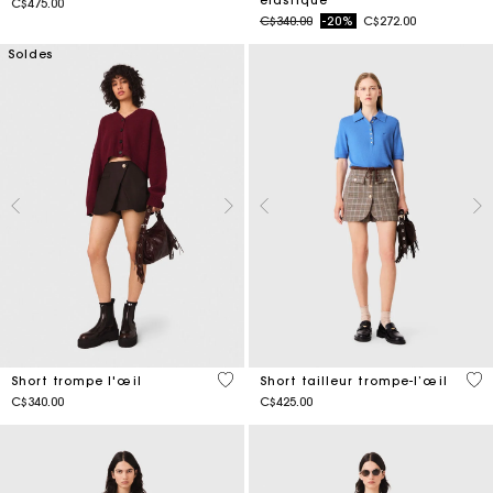
C$475.00
Price reduced from
to
C$340.00
-20%
C$272.00
Soldes
5 out of 5 Customer Rating
5 o
Short trompe l'œil
Short tailleur trompe-l’œil
C$340.00
C$425.00