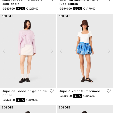
sous short
jupe ballon
Price reduced from
to
Price reduced from
to
C$425.00
-40%
C$255.00
C$340.00
-50%
C$170.00
SOLDES
SOLDES
5 out of 5 Customer Rating
3,7
Jupe en tweed et galon de
Jupe à volants imprimée
perles
Price reduced from
to
C$340.00
-40%
C$204.00
Price reduced from
to
C$425.00
-40%
C$255.00
SOLDES
SOLDES