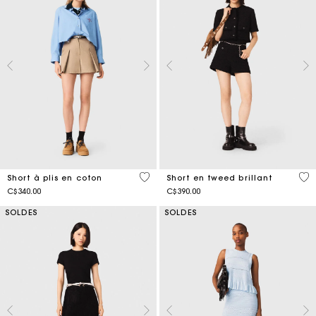
4,1 out of 5 Customer Rating
4,5
Short à plis en coton
Short en tweed brillant
C$340.00
C$390.00
SOLDES
SOLDES