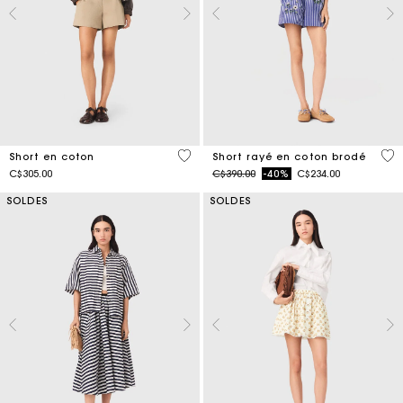
5 out of 5 Customer Rating
5 o
Short en coton
Short rayé en coton brodé
Price reduced from
to
C$305.00
C$390.00
-40%
C$234.00
SOLDES
SOLDES