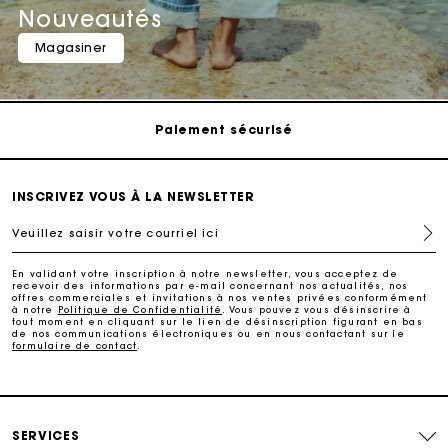
Nouveautés
Suivi de commande
Magasiner
Livraison à domicile offerte sous 2 à 3 jours ouvrés.
Paiement sécurisé
Suivi de commande
INSCRIVEZ VOUS À LA NEWSLETTER
Veuillez saisir votre courriel ici
Livraison à domicile offerte sous 2 à 3 jours ouvrés.
En validant votre inscription à notre newsletter, vous acceptez de
recevoir des informations par e-mail concernant nos actualités, nos
Paiement sécurisé
offres commerciales et invitations à nos ventes privées conformément
à notre
Politique de Confidentialité
. Vous pouvez vous désinscrire à
tout moment en cliquant sur le lien de désinscription figurant en bas
de nos communications électroniques ou en nous contactant sur le
formulaire de contact
.
Suivi de commande
SERVICES