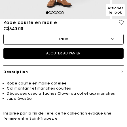
Afficher
le look
1
2
3
4
5
6
7
Robe courte en maille
C$340.00
Taille
AJOUTER AU PANIER
Description
Robe courte en maille côtelée
Col montant et manches courtes
Découpes avec attaches Clover au col et aux manches
Jupe évasée
Inspirée par la fin de l'été, cette collection évoque une
femme entre Saint-Tropez e