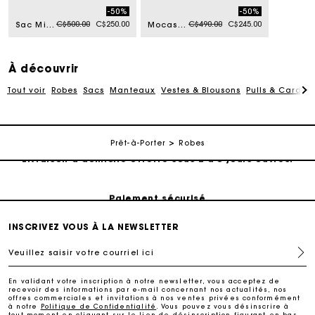
-50%
-50%
Price reduced from
to
Price reduced from
to
C$500.00
C$250.00
C$490.00
C$245.00
Sac Miss M mini en cuir & suède
Mocassins en suède
À découvrir
Tout voir
Robes
Sacs
Manteaux
Vestes & Blousons
Pulls & Cardig
Suivi de commande
Prêt-à-Porter
Robes
Livraison à domicile offerte sous 2 à 3 jours ouvrés.
Paiement sécurisé
INSCRIVEZ VOUS À LA NEWSLETTER
Suivi de commande
Veuillez saisir votre courriel ici
Livraison à domicile offerte sous 2 à 3 jours ouvrés.
En validant votre inscription à notre newsletter, vous acceptez de
recevoir des informations par e-mail concernant nos actualités, nos
offres commerciales et invitations à nos ventes privées conformément
à notre
Politique de Confidentialité
. Vous pouvez vous désinscrire à
Paiement sécurisé
tout moment en cliquant sur le lien de désinscription figurant en bas