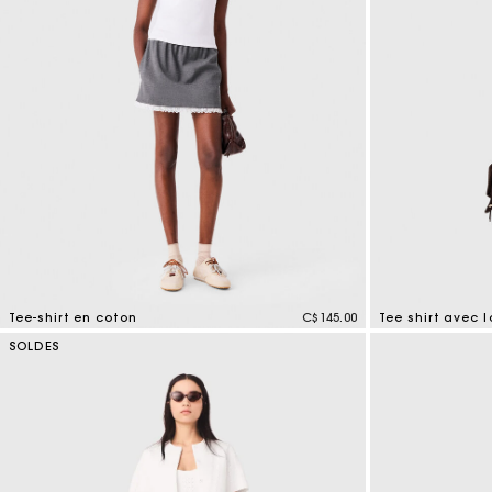
Tee-shirt en coton
C$145.00
Tee shirt avec 
4,3 out of 5 Customer Rating
5 out of 5 Custo
SOLDES