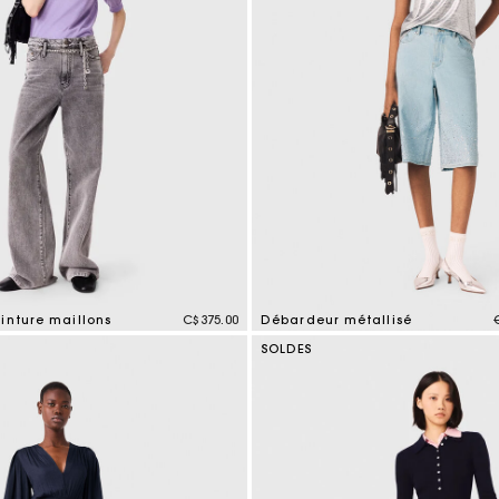
inture maillons
C$375.00
Débardeur métallisé
mer Rating
5 out of 5 Customer Rating
SOLDES