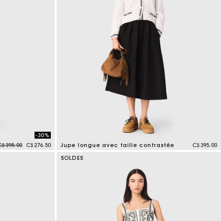
-30%
Price reduced from
to
C$395.00
C$276.50
Jupe longue avec taille contrastée
C$395.00
5 out of 5 Customer Rating
SOLDES