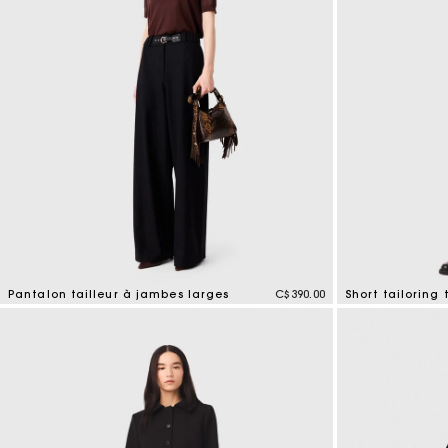
Pantalon tailleur à jambes larges
C$390.00
Short tailoring 
5 out of 5 Customer Rating
4,4 out of 5 Cus