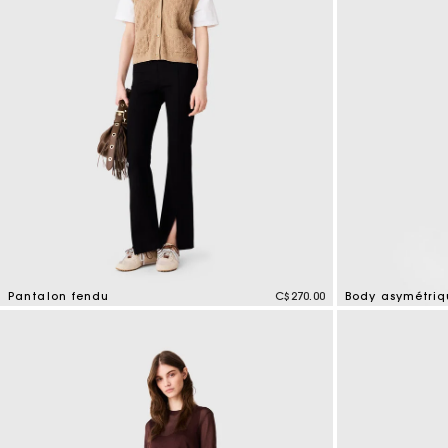
Pantalon fendu
C$270.00
Body asymétriq
4,5 out of 5 Customer Rating
5 out of 5 Custo