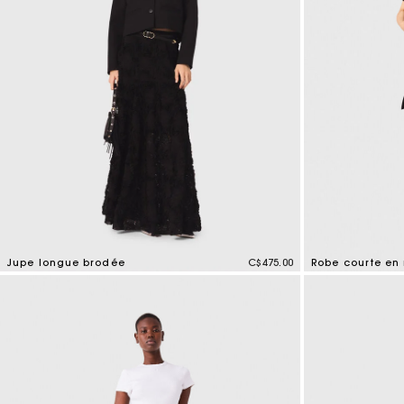
Jupe longue brodée
C$475.00
Robe courte en 
4,5 out of 5 Customer Rating
4,9 out of 5 Cus