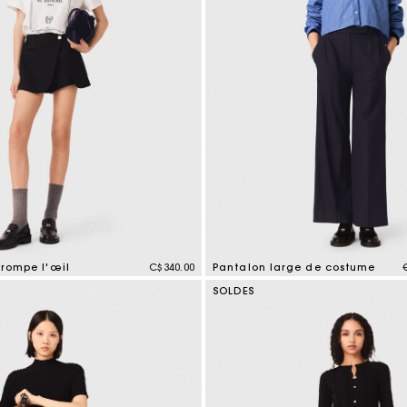
trompe l'œil
C$340.00
Pantalon large de costume
tomer Rating
4,2 out of 5 Customer Rating
SOLDES