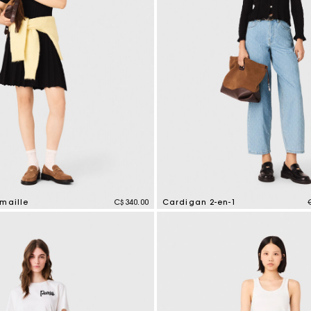
maille
C$340.00
Cardigan 2-en-1
tomer Rating
5 out of 5 Customer Rating