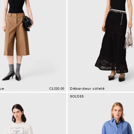
ue
C$220.00
Débardeur côtelé
mer Rating
5 out of 5 Customer Rating
SOLDES