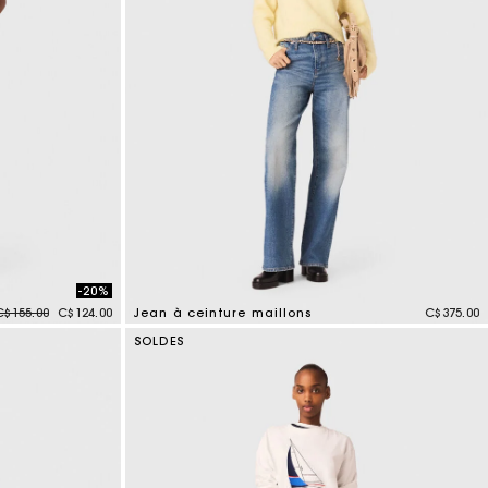
-20%
Price reduced from
to
C$155.00
C$124.00
Jean à ceinture maillons
C$375.00
4,4 out of 5 Customer Rating
SOLDES