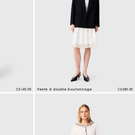
C$145.00
Veste à double boutonnage
C$685.00
5 out of 5 Customer Rating