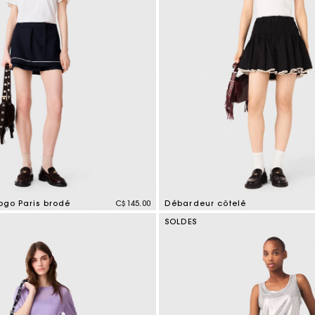
logo Paris brodé
C$145.00
Débardeur côtelé
mer Rating
3,1 out of 5 Customer Rating
SOLDES