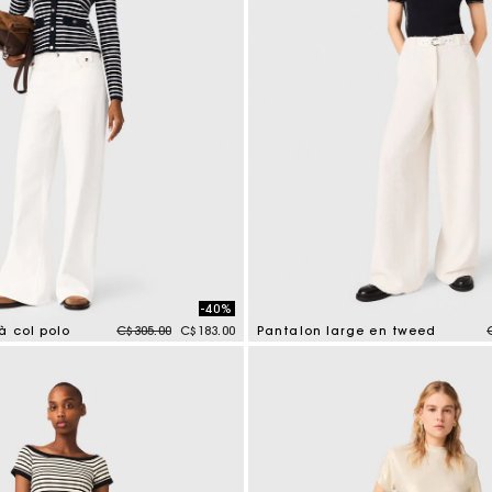
-40%
Price reduced from
to
à col polo
C$305.00
C$183.00
Pantalon large en tweed
tomer Rating
5 out of 5 Customer Rating