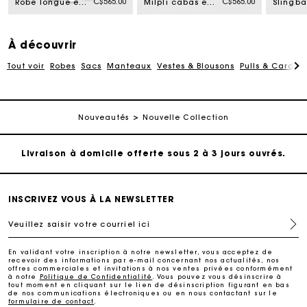
C$565.00
C$565.00
Robe longue en maille
Milpli cabas en mix toile et cuir
À découvrir
Tout voir
Robes
Sacs
Manteaux
Vestes & Blousons
Pulls & Cardig
Suivi de commande
Nouveautés
Nouvelle Collection
Livraison à domicile offerte sous 2 à 3 jours ouvrés.
Paiement sécurisé
INSCRIVEZ VOUS À LA NEWSLETTER
Veuillez saisir votre courriel ici
Suivi de commande
En validant votre inscription à notre newsletter, vous acceptez de
recevoir des informations par e-mail concernant nos actualités, nos
Livraison à domicile offerte sous 2 à 3 jours ouvrés.
offres commerciales et invitations à nos ventes privées conformément
à notre
Politique de Confidentialité
. Vous pouvez vous désinscrire à
tout moment en cliquant sur le lien de désinscription figurant en bas
de nos communications électroniques ou en nous contactant sur le
formulaire de contact
.
Paiement sécurisé