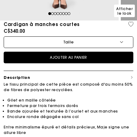
Afficher
le look
1
2
3
4
5
6
7
8
Cardigan à manches courtes
C$340.00
Taille
AJOUTER AU PANIER
Description
Le tissu principal de cette pièce est composé d'au moins 50%
de fibres de polyester recyclées.
Gilet en maille côtelée
Fermeture par trois fermoirs dorés
Bande ajourée et texturée à l’ourlet et aux manches
Encolure ronde dégagée sans col
Entre minimalisme épuré et détails précieux, Maje signe une
allure libre