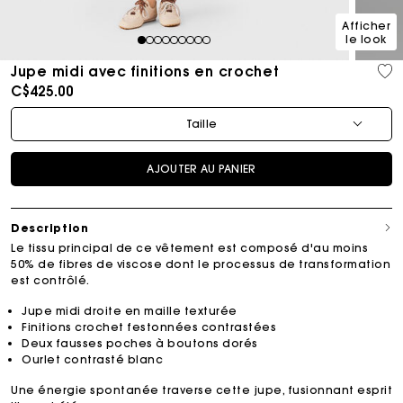
Afficher
le look
1
2
3
4
5
6
7
8
9
Jupe midi avec finitions en crochet
C$425.00
Taille
AJOUTER AU PANIER
Description
Le tissu principal de ce vêtement est composé d'au moins
50% de fibres de viscose dont le processus de transformation
est contrôlé.
Jupe midi droite en maille texturée
Finitions crochet festonnées contrastées
Deux fausses poches à boutons dorés
Ourlet contrasté blanc
Une énergie spontanée traverse cette jupe, fusionnant esprit