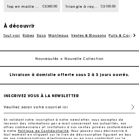
C$340.00
C$100.00
Top en maille avec finitions en crochet
Triangle à rayures en maille
À découvrir
Tout voir
Robes
Sacs
Manteaux
Vestes & Blousons
Pulls & Cardig
Suivi de commande
Nouveautés
Nouvelle Collection
Livraison à domicile offerte sous 2 à 3 jours ouvrés.
Paiement sécurisé
INSCRIVEZ VOUS À LA NEWSLETTER
Veuillez saisir votre courriel ici
Suivi de commande
En validant votre inscription à notre newsletter, vous acceptez de
recevoir des informations par e-mail concernant nos actualités, nos
Livraison à domicile offerte sous 2 à 3 jours ouvrés.
offres commerciales et invitations à nos ventes privées conformément
à notre
Politique de Confidentialité
. Vous pouvez vous désinscrire à
tout moment en cliquant sur le lien de désinscription figurant en bas
de nos communications électroniques ou en nous contactant sur le