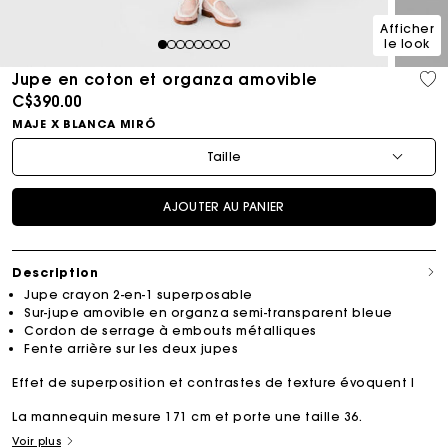
Afficher
le look
1
2
3
4
5
6
7
8
Jupe en coton et organza amovible
C$390.00
MAJE X BLANCA MIRÓ
Taille
AJOUTER AU PANIER
Description
Jupe crayon 2-en-1 superposable
Sur-jupe amovible en organza semi-transparent bleue
Cordon de serrage à embouts métalliques
Fente arrière sur les deux jupes
Effet de superposition et contrastes de texture évoquent l
La mannequin mesure 171 cm et porte une taille 36.
Voir plus