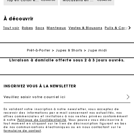
Top en coton et organza amovible
Mocassins en cuir et mesh
À découvrir
Tout voir
Robes
Sacs
Manteaux
Vestes & Blousons
Pulls & Cardig
Suivi de commande
Prêt-à-Porter
Jupes & Shorts
Jupe midi
Livraison à domicile offerte sous 2 à 3 jours ouvrés.
Paiement sécurisé
INSCRIVEZ VOUS À LA NEWSLETTER
Suivi de commande
Veuillez saisir votre courriel ici
Livraison à domicile offerte sous 2 à 3 jours ouvrés.
En validant votre inscription à notre newsletter, vous acceptez de
recevoir des informations par e-mail concernant nos actualités, nos
offres commerciales et invitations à nos ventes privées conformément
à notre
Politique de Confidentialité
. Vous pouvez vous désinscrire à
Paiement sécurisé
tout moment en cliquant sur le lien de désinscription figurant en bas
de nos communications électroniques ou en nous contactant sur le
formulaire de contact
.