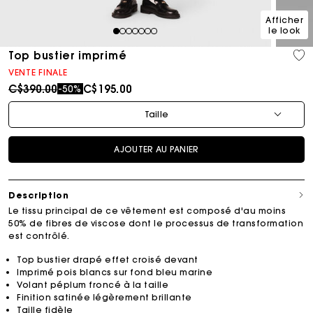
Afficher
le look
1
2
3
4
5
6
7
Top bustier imprimé
VENTE FINALE
Price reduced from
to
C$390.00
C$195.00
-50%
Taille
AJOUTER AU PANIER
Description
Le tissu principal de ce vêtement est composé d'au moins
50% de fibres de viscose dont le processus de transformation
est contrôlé.
Top bustier drapé effet croisé devant
Imprimé pois blancs sur fond bleu marine
Volant péplum froncé à la taille
Finition satinée légèrement brillante
Taille fidèle