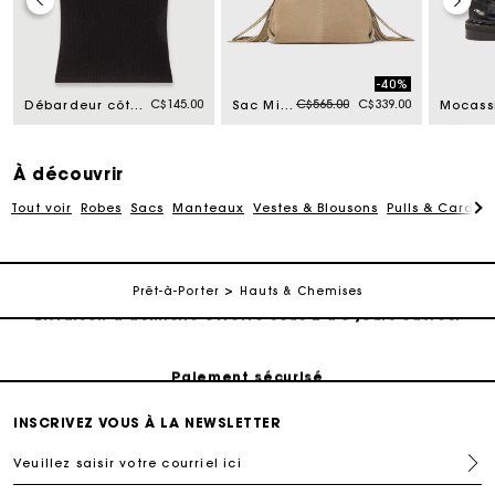
-40%
Price reduced from
to
C$145.00
C$565.00
C$339.00
Débardeur côtelé
Sac Miss M en suède
À découvrir
Tout voir
Robes
Sacs
Manteaux
Vestes & Blousons
Pulls & Cardig
Suivi de commande
Prêt-à-Porter
Hauts & Chemises
Livraison à domicile offerte sous 2 à 3 jours ouvrés.
Paiement sécurisé
INSCRIVEZ VOUS À LA NEWSLETTER
Suivi de commande
Veuillez saisir votre courriel ici
Livraison à domicile offerte sous 2 à 3 jours ouvrés.