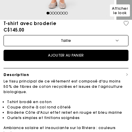
Afficher
le look
1
2
3
4
5
6
7
8
T-shirt avec broderie
C$145.00
Taille
AJOUTER AU PANIER
Description
Le tissu principal de ce vêtement est composé d'au moins
50 % de fibres de coton recyclées et issues de l’agriculture
biologique.
T-shirt brodé en coton
Coupe droite à col rond côtelé
Broderie Côte d'Azur effet relief en rouge et bleu marine
Ourlets simples et finitions soignées
Ambiance solaire et insouciante sur la Riviera : couleurs