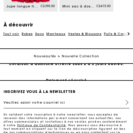
C$390.00
C$415.00
Jupe longue froncée
Mini sac à dos en cuir et nylon
À découvrir
Tout voir
Robes
Sacs
Manteaux
Vestes & Blousons
Pulls & Cardig
Suivi de commande
Nouveautés
Nouvelle Collection
Livraison à domicile offerte sous 2 à 3 jours ouvrés.
Paiement sécurisé
INSCRIVEZ VOUS À LA NEWSLETTER
Suivi de commande
Veuillez saisir votre courriel ici
Livraison à domicile offerte sous 2 à 3 jours ouvrés.
En validant votre inscription à notre newsletter, vous acceptez de
recevoir des informations par e-mail concernant nos actualités, nos
offres commerciales et invitations à nos ventes privées conformément
à notre
Politique de Confidentialité
. Vous pouvez vous désinscrire à
Paiement sécurisé
tout moment en cliquant sur le lien de désinscription figurant en bas
de nos communications électroniques ou en nous contactant sur le