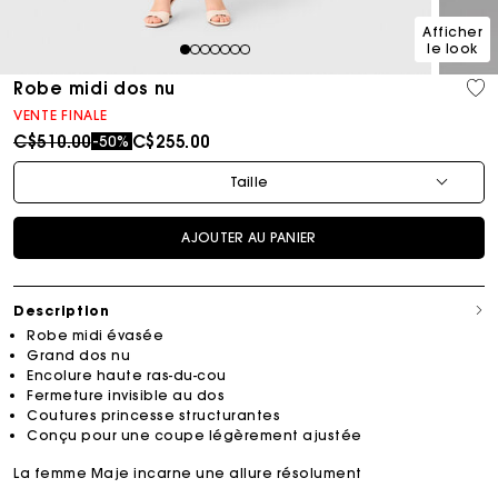
Afficher
le look
1
2
3
4
5
6
7
Robe midi dos nu
VENTE FINALE
Price reduced from
to
C$510.00
C$255.00
-50%
Taille
AJOUTER AU PANIER
Description
Robe midi évasée
Grand dos nu
Encolure haute ras-du-cou
Fermeture invisible au dos
Coutures princesse structurantes
Conçu pour une coupe légèrement ajustée
La femme Maje incarne une allure résolument