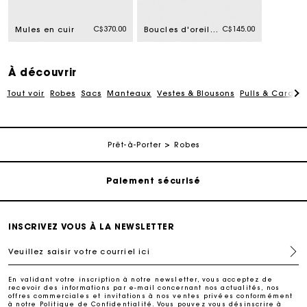
C$370.00
C$145.00
Mules en cuir
Boucles d'oreilles étoiles
À découvrir
Tout voir
Robes
Sacs
Manteaux
Vestes & Blousons
Pulls & Cardig
Suivi de commande
Livraison à domicile offerte sous 2 à 3 jours ouvrés.
Prêt-à-Porter
Robes
Paiement sécurisé
Suivi de commande
INSCRIVEZ VOUS À LA NEWSLETTER
Veuillez saisir votre courriel ici
Livraison à domicile offerte sous 2 à 3 jours ouvrés.
En validant votre inscription à notre newsletter, vous acceptez de
recevoir des informations par e-mail concernant nos actualités, nos
Paiement sécurisé
offres commerciales et invitations à nos ventes privées conformément
à notre
Politique de Confidentialité
. Vous pouvez vous désinscrire à