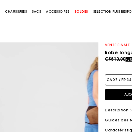
S
CHAUSSURES
SACS
ACCESSOIRES
SOLDES
SÉLECTION PLUS RESP
VENTE FINALE
Robe longu
Price redu
to
C$510.00
-3
CA XS / FR 34
AJO
Description
Guides des t
Caractérist