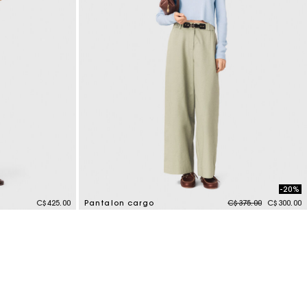
-20%
Price reduced from
to
C$425.00
Pantalon cargo
C$375.00
C$300.00
5 out of 5 Customer Rating