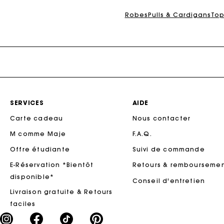
Robes
Pulls & Cardigans
Top
SERVICES
AIDE
Carte cadeau
Nous contacter
M comme Maje
F.A.Q.
Offre étudiante
Suivi de commande
E-Réservation *Bientôt
Retours & rembourseme
disponible*
Conseil d'entretien
Livraison gratuite & Retours
faciles