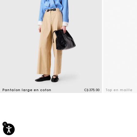
Pantalon large en coton
C$375.00
Top en maille
4,4 out of 5 Customer Rating
4,1 out of 5 Cus