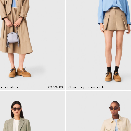
 en coton
C$565.00
Short à plis en coton
tomer Rating
4,1 out of 5 Customer Rating