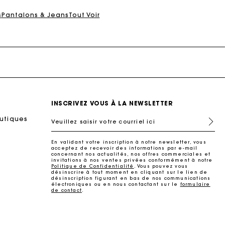
s
Pantalons & Jeans
Tout Voir
INSCRIVEZ VOUS À LA NEWSLETTER
outiques
Veuillez saisir votre courriel ici
En validant votre inscription à notre newsletter, vous
acceptez de recevoir des informations par e-mail
concernant nos actualités, nos offres commerciales et
invitations à nos ventes privées conformément à notre
Politique de Confidentialité
. Vous pouvez vous
désinscrire à tout moment en cliquant sur le lien de
désinscription figurant en bas de nos communications
électroniques ou en nous contactant sur le
formulaire
de contact
.