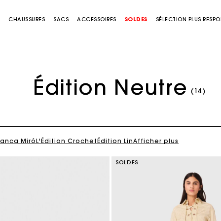
S
CHAUSSURES
SACS
ACCESSOIRES
SOLDES
SÉLECTION PLUS RESP
Édition Neutre
(14)
lanca Miró
L'Édition Crochet
Édition Lin
Afficher plus
SOLDES