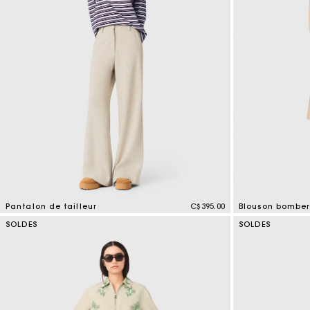
Tenues d'invitée
Pantalon de tailleur
C$395.00
Blouson bomber
5 out of 5 Customer Rating
3,8 out of 5 Cus
SOLDES
SOLDES