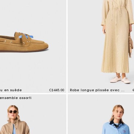
u en suède
C$445.00
Robe longue plissée avec œillets
mer Rating
3,9 out of 5 Customer Rating
 ensemble assorti