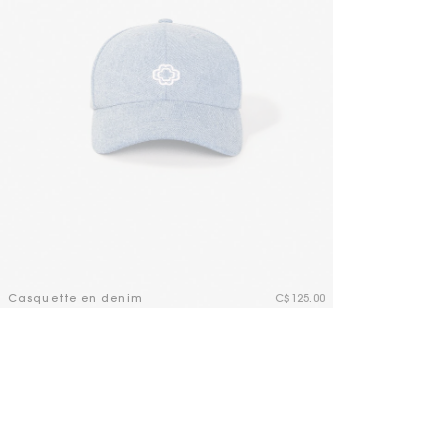
Tenues d'invitée
Casquette en denim
C$125.00
5 out of 5 Customer Rating