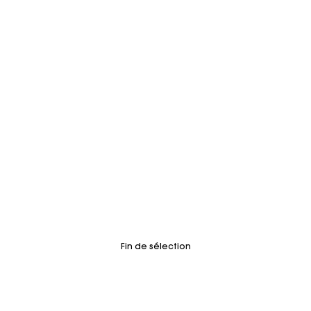
Fin de sélection
Suivi de commande
Livraison à domicile offerte sous 2 à 3 jours ouvrés.