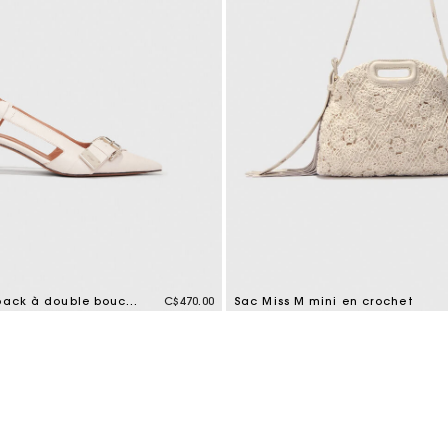
Escarpins slignback à double boucles
C$470.00
Sac Miss M mini en crochet
mer Rating
5 out of 5 Customer Rating