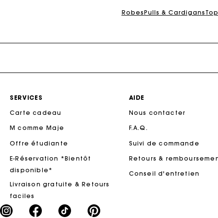
Robes
Pulls & Cardigans
Top
SERVICES
AIDE
Carte cadeau
Nous contacter
M comme Maje
F.A.Q.
Offre étudiante
Suivi de commande
E-Réservation *Bientôt
Retours & rembourseme
disponible*
Conseil d'entretien
Livraison gratuite & Retours
faciles