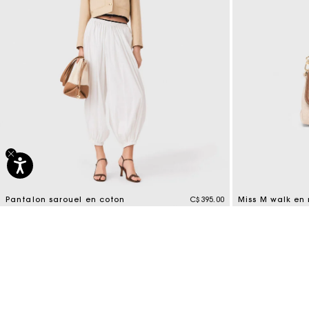
Pantalon sarouel en coton
C$395.00
Miss M walk en m
3,7 out of 5 Customer Rating
3,3 out of 5 Cus