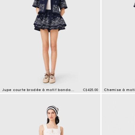
Tenues d'invitée
Jupe courte brodée à motif bandana
C$425.00
3,5 out of 5 Customer Rating
5 out of 5 Custo