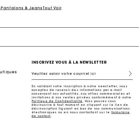
s
Pantalons & Jeans
Tout Voir
INSCRIVEZ VOUS À LA NEWSLETTER
outiques
Veuillez saisir votre courriel ici
En validant votre inscription à notre newsletter, vous
acceptez de recevoir des informations par e-mail
concernant nos actualités, nos offres commerciales et
invitations à nos ventes privées conformément à notre
Politique de Confidentialité
. Vous pouvez vous
désinscrire à tout moment en cliquant sur le lien de
désinscription figurant en bas de nos communications
électroniques ou en nous contactant sur le
formulaire
de contact
.