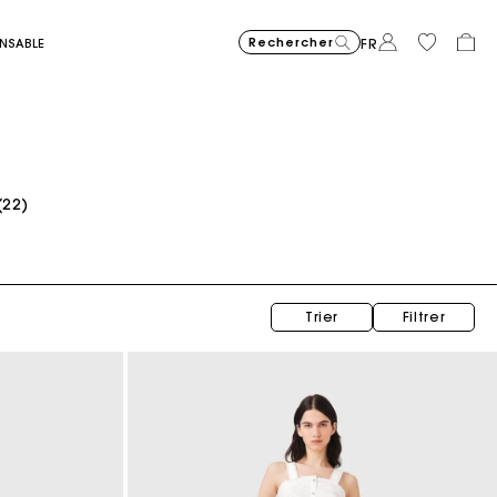
Rechercher
ONSABLE
FR
Sac Miss M mini en suède surpiqué
C$510.00
(22)
Trier
Filtrer