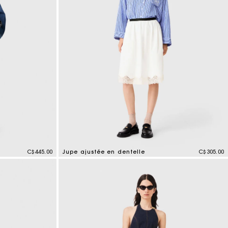
s
C$445.00
Jupe ajustée en dentelle
C$305.00
4,3 out of 5 Customer Rating