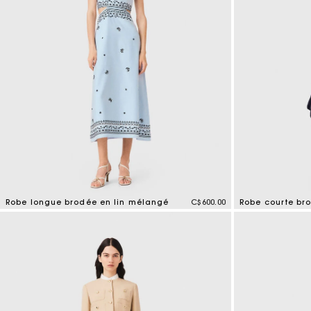
Robe longue brodée en lin mélangé
C$600.00
Robe courte br
4,4 out of 5 Customer Rating
5 out of 5 Custo