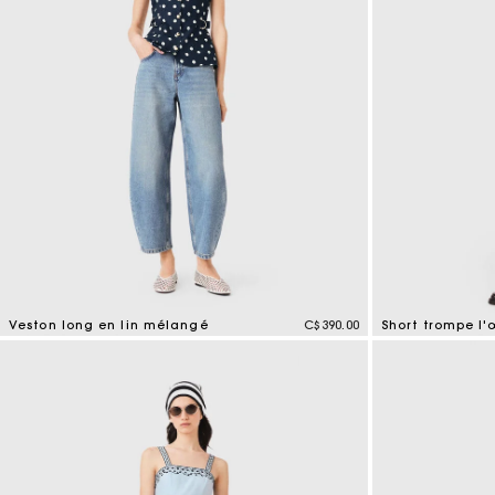
Veston long en lin mélangé
C$390.00
Short trompe l'
3,8 out of 5 Customer Rating
3,5 out of 5 Cus