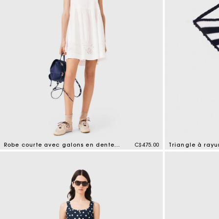
Robe courte avec galons en dentelle
C$475.00
Triangle à rayu
5 out of 5 Customer Rating
4,4 out of 5 Cus