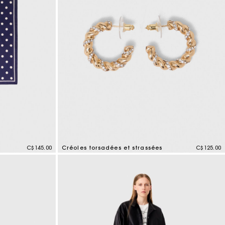
C$145.00
Créoles torsadées et strassées
C$125.00
3,2 out of 5 Customer Rating