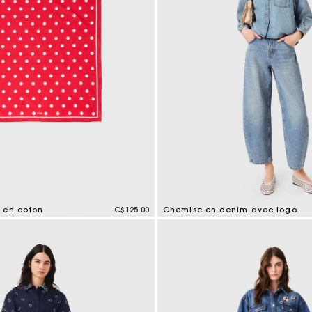
Chemise à motif bandana et broderies
C$425.00
 en coton
C$125.00
Chemise en denim avec logo
mer Rating
5 out of 5 Customer Rating