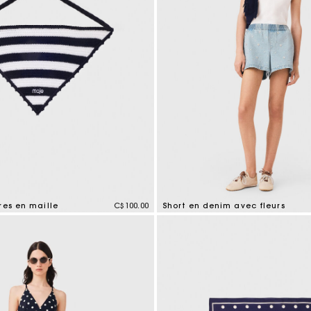
res en maille
C$100.00
Short en denim avec fleurs
tomer Rating
4,2 out of 5 Customer Rating