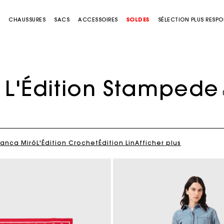
S
CHAUSSURES
SACS
ACCESSOIRES
SOLDES
SÉLECTION PLUS RESP
L'Édition Stampede
lanca Miró
L'Édition Crochet
Édition Lin
Afficher plus