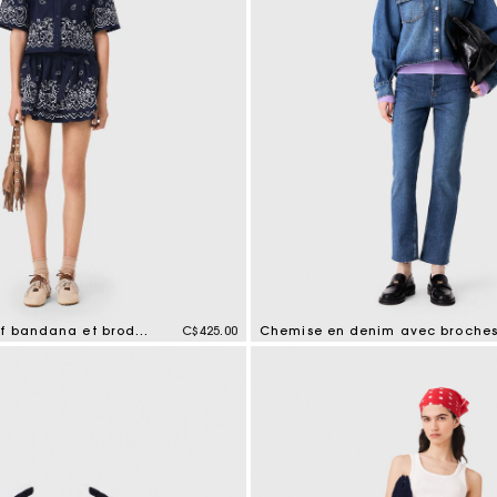
Chemise à motif bandana et broderies
C$425.00
Chemise en denim avec broche
mer Rating
5 out of 5 Customer Rating