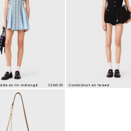
odée en lin mélangé
C$565.00
Combishort en tweed
mer Rating
4,2 out of 5 Customer Rating