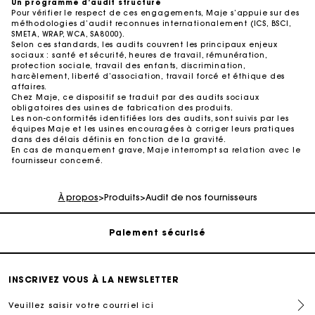
Un programme d’audit structuré
Pour vérifier le respect de ces engagements, Maje s’appuie sur des
méthodologies d’audit reconnues internationalement (ICS, BSCI,
SMETA, WRAP, WCA, SA8000).
Selon ces standards, les audits couvrent les principaux enjeux
sociaux : santé et sécurité, heures de travail, rémunération,
protection sociale, travail des enfants, discrimination,
harcèlement, liberté d’association, travail forcé et éthique des
affaires.
Chez Maje, ce dispositif se traduit par des audits sociaux
obligatoires des usines de fabrication des produits.
Les non-conformités identifiées lors des audits, sont suivis par les
équipes Maje et les usines encouragées à corriger leurs pratiques
dans des délais définis en fonction de la gravité.
En cas de manquement grave, Maje interrompt sa relation avec le
Suivi de commande
fournisseur concerné.
Livraison à domicile offerte sous 2 à 3 jours ouvrés.
À propos
>
Produits
>
Audit de nos fournisseurs
Paiement sécurisé
Suivi de commande
INSCRIVEZ VOUS À LA NEWSLETTER
Veuillez saisir votre courriel ici
Livraison à domicile offerte sous 2 à 3 jours ouvrés.