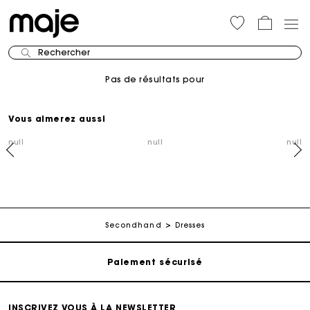
Rechercher
Pas de résultats pour
Vous aimerez aussi
null
null
null
Suivi de commande
Livraison à domicile offerte sous 2 à 3 jours ouvrés.
Secondhand
Dresses
Paiement sécurisé
Suivi de commande
INSCRIVEZ VOUS À LA NEWSLETTER