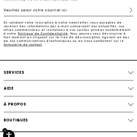
Veuillez saisir votre courriel ici
Livraison à domicile offerte sous 2 à 3 jours ouvrés.
En validant votre inscription à notre newsletter, vous acceptez de
recevoir des informations par e-mail concernant nos actualités, nos
Paiement sécurisé
offres commerciales et invitations à nos ventes privées conformément
à notre
Politique de Confidentialité
. Vous pouvez vous désinscrire à
tout moment en cliquant sur le lien de désinscription figurant en bas
de nos communications électroniques ou en nous contactant sur le
formulaire de contact
.
Suivi de commande
SERVICES
AIDE
À PROPOS
BOUTIQUES