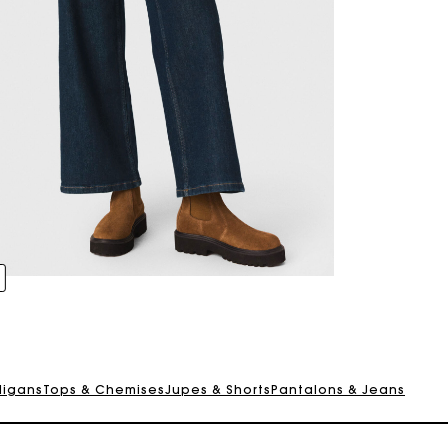
digans
Tops & Chemises
Jupes & Shorts
Pantalons & Jeans
Suivi de commande