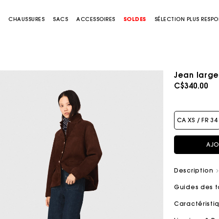
S
CHAUSSURES
SACS
ACCESSOIRES
SOLDES
SÉLECTION PLUS RESP
Jean larg
C$340.00
CA XS / FR 34
AJO
Description
Guides des t
Caractérist