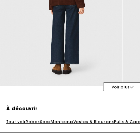
Tenues d'invitée
Voir plus
À découvrir
Tout voir
Robes
Sacs
Manteaux
Vestes & Blousons
Pulls & Car