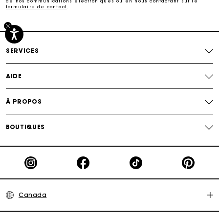
de nos communications électroniques ou en nous contactant sur le
formulaire de contact
.
Paiement sécurisé
Suivi de commande
SERVICES
AIDE
À PROPOS
BOUTIQUES
Canada