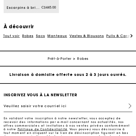
C$445.00
Escarpins à brides en cuir argenté
À découvrir
Tout voir
Robes
Sacs
Manteaux
Vestes & Blousons
Pulls & Cardig
Suivi de commande
Prêt-à-Porter
Robes
Livraison à domicile offerte sous 2 à 3 jours ouvrés.
Paiement sécurisé
INSCRIVEZ VOUS À LA NEWSLETTER
Veuillez saisir votre courriel ici
Suivi de commande
En validant votre inscription à notre newsletter, vous acceptez de
recevoir des informations par e-mail concernant nos actualités, nos
Livraison à domicile offerte sous 2 à 3 jours ouvrés.
offres commerciales et invitations à nos ventes privées conformément
à notre
Politique de Confidentialité
. Vous pouvez vous désinscrire à
tout moment en cliquant sur le lien de désinscription figurant en bas