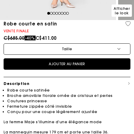
Afficher
le look
1
2
3
4
5
6
7
8
Robe courte en satin
VENTE FINALE
Price reduced from
to
C$685.00
C$411.00
-40%
Taille
AJOUTER AU PANIER
Description
Robe courte satinée
Broche amovible florale ornée de cristaux et perles
Coutures princesse
Fermeture zippée côté invisible
Conçu pour une coupe légèrement ajustée
La femme Maje s’illumine d’une élégance mode
La mannequin mesure 179 cm et porte une taille 36.