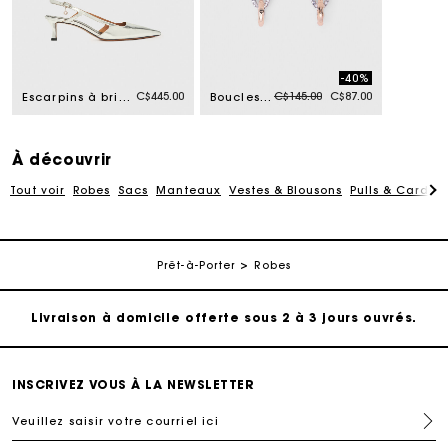
-40%
Price reduced from
to
C$445.00
C$145.00
C$87.00
Escarpins à brides en cuir argenté
Boucles d'oreilles maillons
À découvrir
Tout voir
Robes
Sacs
Manteaux
Vestes & Blousons
Pulls & Cardig
Suivi de commande
Prêt-à-Porter
Robes
Livraison à domicile offerte sous 2 à 3 jours ouvrés.
Paiement sécurisé
INSCRIVEZ VOUS À LA NEWSLETTER
Veuillez saisir votre courriel ici
Suivi de commande