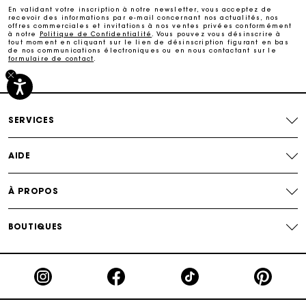
En validant votre inscription à notre newsletter, vous acceptez de
recevoir des informations par e-mail concernant nos actualités, nos
Livraison à domicile offerte sous 2 à 3 jours ouvrés.
offres commerciales et invitations à nos ventes privées conformément
à notre
Politique de Confidentialité
. Vous pouvez vous désinscrire à
tout moment en cliquant sur le lien de désinscription figurant en bas
de nos communications électroniques ou en nous contactant sur le
formulaire de contact
.
Paiement sécurisé
Suivi de commande
SERVICES
AIDE
À PROPOS
BOUTIQUES