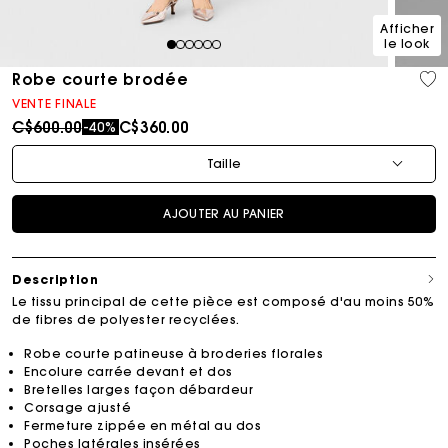
Afficher
le look
1
2
3
4
5
6
Robe courte brodée
VENTE FINALE
Price reduced from
to
C$600.00
C$360.00
-40%
Taille
AJOUTER AU PANIER
Description
Le tissu principal de cette pièce est composé d'au moins 50%
de fibres de polyester recyclées.
Robe courte patineuse à broderies florales
Encolure carrée devant et dos
Bretelles larges façon débardeur
Corsage ajusté
Fermeture zippée en métal au dos
Poches latérales insérées