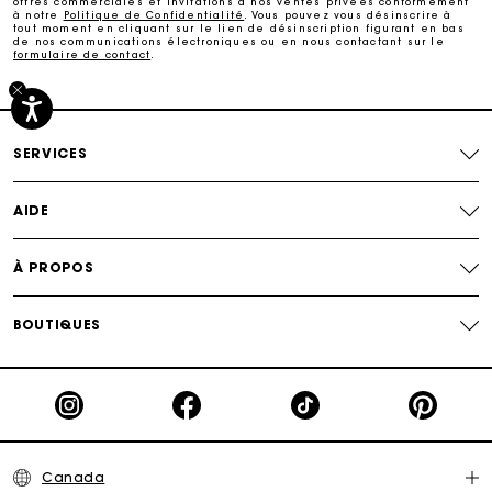
Paiement sécurisé
offres commerciales et invitations à nos ventes privées conformément
à notre
Politique de Confidentialité
. Vous pouvez vous désinscrire à
tout moment en cliquant sur le lien de désinscription figurant en bas
de nos communications électroniques ou en nous contactant sur le
formulaire de contact
.
Suivi de commande
SERVICES
AIDE
À PROPOS
BOUTIQUES
Canada