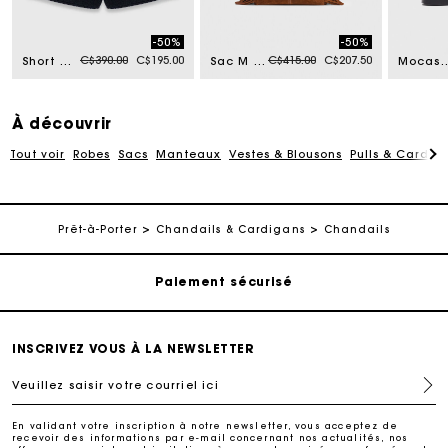
-50%
-50%
Price reduced from
to
Price reduced from
to
C$390.00
C$195.00
C$415.00
C$207.50
Short en tweed et détails denim
Sac M en suède surpiquée
Mocassins en
À découvrir
Tout voir
Robes
Sacs
Manteaux
Vestes & Blousons
Pulls & Cardig
Suivi de commande
Livraison à domicile offerte sous 2 à 3 jours ouvrés.
Prêt-à-Porter
Chandails & Cardigans
Chandails
Paiement sécurisé
Suivi de commande
INSCRIVEZ VOUS À LA NEWSLETTER
Veuillez saisir votre courriel ici
Livraison à domicile offerte sous 2 à 3 jours ouvrés.
En validant votre inscription à notre newsletter, vous acceptez de
recevoir des informations par e-mail concernant nos actualités, nos