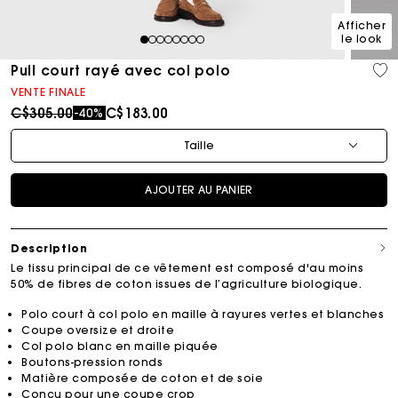
Afficher
le look
1
2
3
4
5
6
7
8
Pull court rayé avec col polo
VENTE FINALE
Price reduced from
to
C$305.00
C$183.00
-40%
Taille
AJOUTER AU PANIER
Description
Le tissu principal de ce vêtement est composé d'au moins
50% de fibres de coton issues de l’agriculture biologique.
Polo court à col polo en maille à rayures vertes et blanches
Coupe oversize et droite
Col polo blanc en maille piquée
Boutons-pression ronds
Matière composée de coton et de soie
Conçu pour une coupe crop