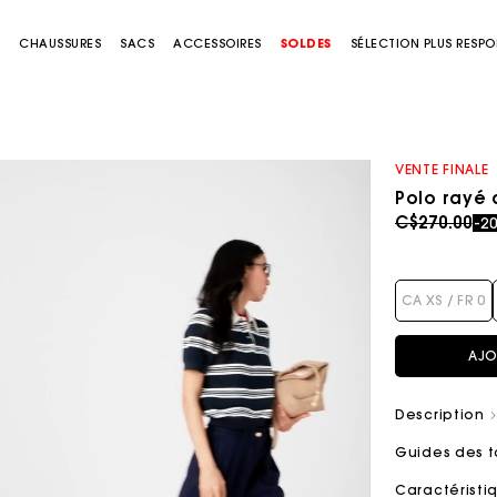
S
CHAUSSURES
SACS
ACCESSOIRES
SOLDES
SÉLECTION PLUS RESP
VENTE FINALE
Polo rayé 
Price redu
to
C$270.00
-2
CA XS / FR 0
AJO
Description
Guides des t
Caractérist