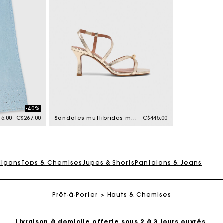
-40%
e reduced from
to
5.00
C$267.00
Sandales multibrides métalisées
C$445.00
digans
Tops & Chemises
Jupes & Shorts
Pantalons & Jeans
Suivi de commande
Prêt-à-Porter
Hauts & Chemises
Livraison à domicile offerte sous 2 à 3 jours ouvrés.