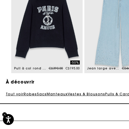
-50%
Price reduced from
to
Pric
Pull à col rond avec écriture
C$390.00
C$195.00
Jean large avec strass
C$44
À découvrir
Tout voir
Robes
Sacs
Manteaux
Vestes & Blousons
Pulls & Car