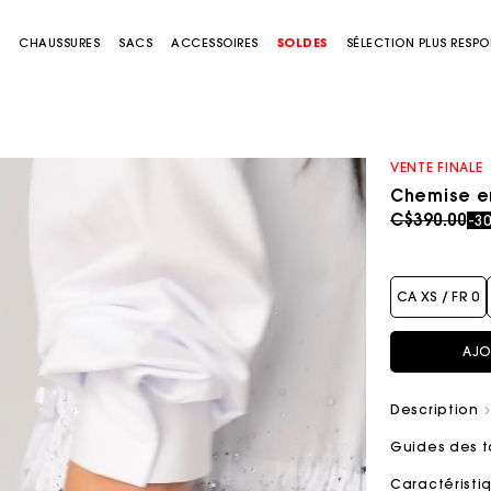
S
CHAUSSURES
SACS
ACCESSOIRES
SOLDES
SÉLECTION PLUS RESP
VENTE FINALE
Chemise e
Price redu
to
C$390.00
-3
CA XS / FR 0
AJO
Description
Guides des t
Caractérist