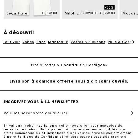
-50%
Price reduced from
to
C$375.00
C$590.00
C$295.00
Jean flare
Milpli Cabas en mix cuir & suède
Mocassins en
À découvrir
Tout voir
Robes
Sacs
Manteaux
Vestes & Blousons
Pulls & Cardig
Suivi de commande
Prêt-à-Porter
Chandails & Cardigans
Livraison à domicile offerte sous 2 à 3 jours ouvrés.
Paiement sécurisé
INSCRIVEZ VOUS À LA NEWSLETTER
Veuillez saisir votre courriel ici
Suivi de commande
En validant votre inscription à notre newsletter, vous acceptez de
recevoir des informations par e-mail concernant nos actualités, nos
Livraison à domicile offerte sous 2 à 3 jours ouvrés.
offres commerciales et invitations à nos ventes privées conformément
à notre
Politique de Confidentialité
. Vous pouvez vous désinscrire à