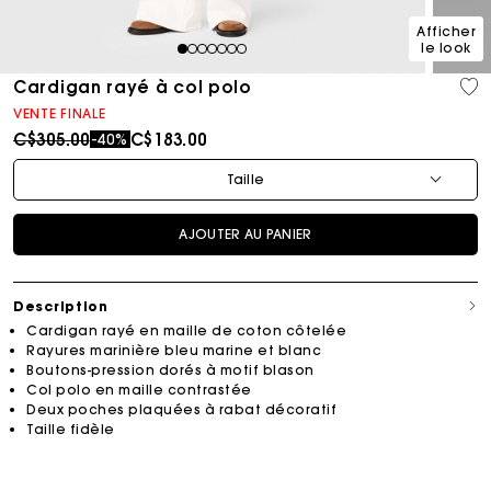
Afficher
le look
1
2
3
4
5
6
7
Cardigan rayé à col polo
VENTE FINALE
Price reduced from
to
C$305.00
C$183.00
-40%
Taille
AJOUTER AU PANIER
Description
Cardigan rayé en maille de coton côtelée
Rayures marinière bleu marine et blanc
Boutons-pression dorés à motif blason
Col polo en maille contrastée
Deux poches plaquées à rabat décoratif
Taille fidèle