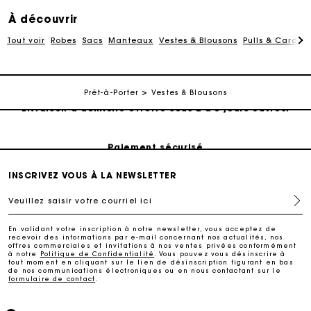
À découvrir
Tout voir
Robes
Sacs
Manteaux
Vestes & Blousons
Pulls & Cardig
Suivi de commande
Prêt-à-Porter
Vestes & Blousons
Livraison à domicile offerte sous 2 à 3 jours ouvrés.
Paiement sécurisé
INSCRIVEZ VOUS À LA NEWSLETTER
Suivi de commande
Veuillez saisir votre courriel ici
Livraison à domicile offerte sous 2 à 3 jours ouvrés.
En validant votre inscription à notre newsletter, vous acceptez de
recevoir des informations par e-mail concernant nos actualités, nos
offres commerciales et invitations à nos ventes privées conformément
à notre
Politique de Confidentialité
. Vous pouvez vous désinscrire à
Paiement sécurisé
tout moment en cliquant sur le lien de désinscription figurant en bas
de nos communications électroniques ou en nous contactant sur le
formulaire de contact
.
Suivi de commande