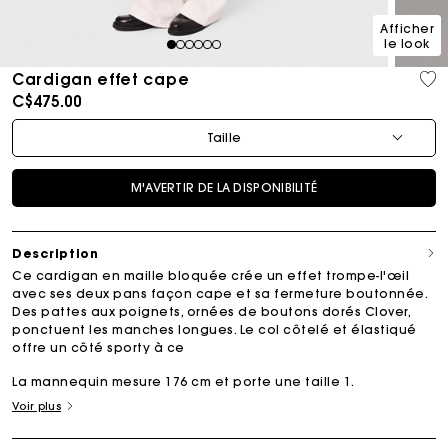
Afficher
le look
1
2
3
4
5
6
Cardigan effet cape
C$475.00
Taille
M'AVERTIR DE LA DISPONIBILITÉ
Description
Ce cardigan en maille bloquée crée un effet trompe-l'œil
avec ses deux pans façon cape et sa fermeture boutonnée.
Des pattes aux poignets, ornées de boutons dorés Clover,
ponctuent les manches longues. Le col côtelé et élastiqué
offre un côté sporty à ce
La mannequin mesure 176 cm et porte une taille 1.
Voir plus