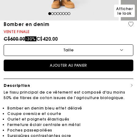
Afficher
le look
1
2
3
4
5
6
7
8
Bomber en denim
VENTE FINALE
Price reduced from
to
C$600.00
C$420.00
-30%
Taille
AJOUTER AU PANIER
Description
Le tissu principal de ce vêtement est composé d'au moins
50% de fibres de coton issues de l’agriculture biologique.
Bomber en denim bleu effet délavé
Coupe oversize et courte
Ourlet et poignets élastiqués
Fermeture éclair centrale en métal
Poches passepoilées
Surpiqûres contrastantes ocre