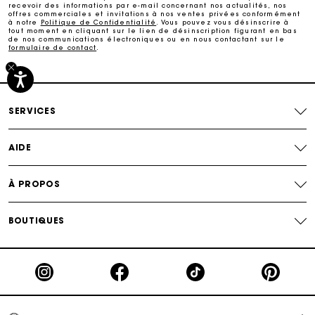
recevoir des informations par e-mail concernant nos actualités, nos
Livraison à domicile offerte sous 2 à 3 jours ouvrés.
offres commerciales et invitations à nos ventes privées conformément
à notre
Politique de Confidentialité
. Vous pouvez vous désinscrire à
tout moment en cliquant sur le lien de désinscription figurant en bas
de nos communications électroniques ou en nous contactant sur le
Paiement sécurisé
formulaire de contact
.
Suivi de commande
SERVICES
AIDE
À PROPOS
BOUTIQUES