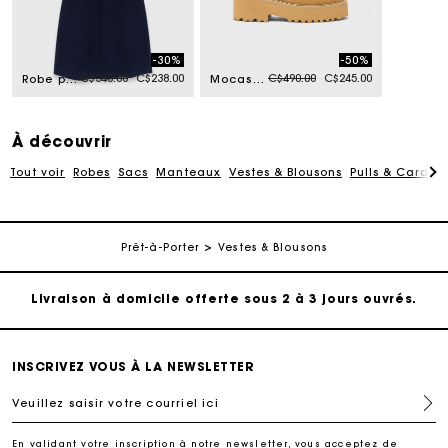
-30%
-50%
Price reduced from
to
Price reduced from
to
C$340.00
C$238.00
C$490.00
C$245.00
Robe polo à finitions contrastés
Mocassins bateau suède à plateforme
À découvrir
Tout voir
Robes
Sacs
Manteaux
Vestes & Blousons
Pulls & Cardig
Suivi de commande
Prêt-à-Porter
Vestes & Blousons
Livraison à domicile offerte sous 2 à 3 jours ouvrés.
Paiement sécurisé
INSCRIVEZ VOUS À LA NEWSLETTER
Veuillez saisir votre courriel ici
Suivi de commande
En validant votre inscription à notre newsletter, vous acceptez de