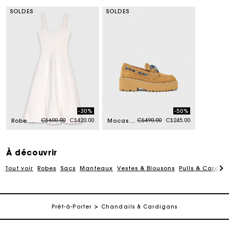
SOLDES
SOLDES
-30%
-50%
Price reduced from
to
Price reduced from
to
C$600.00
C$420.00
C$490.00
C$245.00
Robe midi en maille
Mocassins bateau suède à plateforme
À découvrir
Tout voir
Robes
Sacs
Manteaux
Vestes & Blousons
Pulls & Cardig
Suivi de commande
Prêt-à-Porter
Chandails & Cardigans