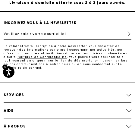
Livraison à domicile offerte sous 2 à 3 jours ouvrés.
Paiement sécurisé
INSCRIVEZ VOUS À LA NEWSLETTER
Veuillez saisir votre courriel ici
Suivi de commande
En validant votre inscription à notre newsletter, vous acceptez de
recevoir des informations par e-mail concernant nos actualités, nos
Livraison à domicile offerte sous 2 à 3 jours ouvrés.
offres commerciales et invitations à nos ventes privées conformément
à notre
Politique de Confidentialité
. Vous pouvez vous désinscrire à
tout moment en cliquant sur le lien de désinscription figurant en bas
de nos communications électroniques ou en nous contactant sur le
formulaire de contact
.
Paiement sécurisé
Suivi de commande
SERVICES
AIDE
À PROPOS