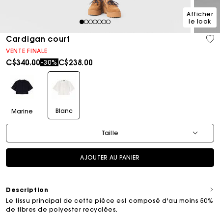
Afficher
le look
1
2
3
4
5
6
7
Cardigan court
VENTE FINALE
Price reduced from
to
C$340.00
C$238.00
-30%
Blanc
Marine
Taille
AJOUTER AU PANIER
Description
Le tissu principal de cette pièce est composé d'au moins 50%
de fibres de polyester recyclées.