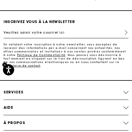
Paiement sécurisé
INSCRIVEZ VOUS À LA NEWSLETTER
Suivi de commande
Veuillez saisir votre courriel ici
Livraison à domicile offerte sous 2 à 3 jours ouvrés.
En validant votre inscription à notre newsletter, vous acceptez de
recevoir des informations par e-mail concernant nos actualités, nos
offres commerciales et invitations à nos ventes privées conformément
à notre
Politique de Confidentialité
. Vous pouvez vous désinscrire à
tout moment en cliquant sur le lien de désinscription figurant en bas
Paiement sécurisé
de nos communications électroniques ou en nous contactant sur le
formulaire de contact
.
Suivi de commande
SERVICES
AIDE
À PROPOS