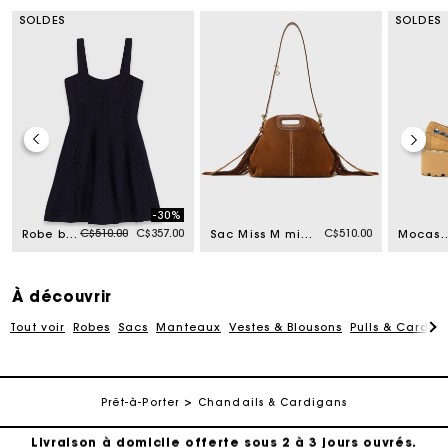
SOLDES
SOLDES
-30%
Price reduced from
to
C$510.00
C$357.00
C$510.00
Robe babydoll courte en maille
Sac Miss M mini en suède surpiqué
Mocassins bateau suède 
À découvrir
Tout voir
Robes
Sacs
Manteaux
Vestes & Blousons
Pulls & Cardig
Suivi de commande
Prêt-à-Porter
Chandails & Cardigans
Livraison à domicile offerte sous 2 à 3 jours ouvrés.