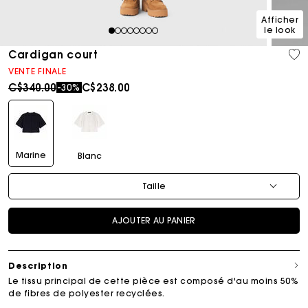
Afficher
le look
1
2
3
4
5
6
7
8
Cardigan court
VENTE FINALE
Price reduced from
to
C$340.00
C$238.00
-30%
Marine
Blanc
Taille
AJOUTER AU PANIER
Description
Le tissu principal de cette pièce est composé d'au moins 50%
de fibres de polyester recyclées.