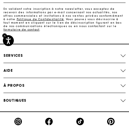
Livraison à domicile offerte sous 2 à 3 jours ouvrés.
En validant votre inscription à notre newsletter, vous acceptez de
recevoir des informations par e-mail concernant nos actualités, nos
offres commerciales et invitations à nos ventes privées conformément
à notre
Politique de Confidentialité
. Vous pouvez vous désinscrire à
Paiement sécurisé
tout moment en cliquant sur le lien de désinscription figurant en bas
de nos communications électroniques ou en nous contactant sur le
formulaire de contact
.
Suivi de commande
SERVICES
AIDE
À PROPOS
BOUTIQUES