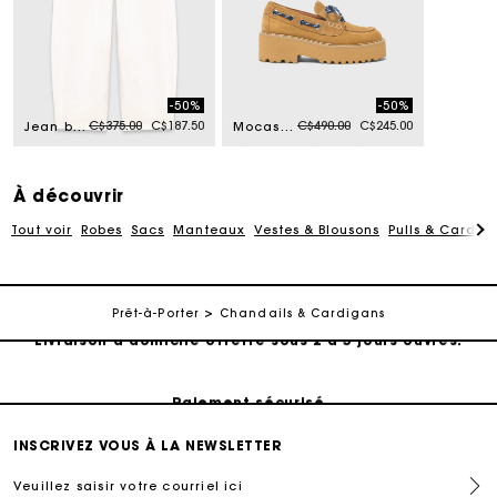
-50%
-50%
Price reduced from
to
Price reduced from
to
C$375.00
C$187.50
C$490.00
C$245.00
Jean ballon
Mocassins bateau suède à plateforme
À découvrir
Tout voir
Robes
Sacs
Manteaux
Vestes & Blousons
Pulls & Cardig
Suivi de commande
Prêt-à-Porter
Chandails & Cardigans
Livraison à domicile offerte sous 2 à 3 jours ouvrés.
Paiement sécurisé
INSCRIVEZ VOUS À LA NEWSLETTER
Suivi de commande
Veuillez saisir votre courriel ici