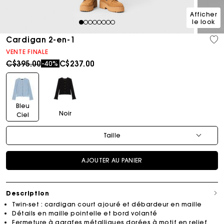
Afficher
le look
1
2
3
4
5
6
7
8
Cardigan 2-en-1
VENTE FINALE
Price reduced from
to
C$395.00
C$237.00
-40%
Bleu
Noir
Ciel
Taille
AJOUTER AU PANIER
Description
Twin-set : cardigan court ajouré et débardeur en maille
Détails en maille pointelle et bord volanté
Fermeture à agrafes métalliques dorées à motif en relief