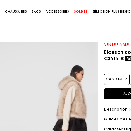
S
CHAUSSURES
SACS
ACCESSOIRES
SOLDES
SÉLECTION PLUS RESP
VENTE FINALE
Blouson co
Price redu
to
C$615.00
-5
CA S / FR 36
AJO
Description
Guides des t
Caractérist