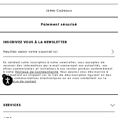
Livraison à domicile offerte sous 2 à 3 jours ouvrés.
Idées Cadeaux
Paiement sécurisé
Suivi de commande
INSCRIVEZ VOUS À LA NEWSLETTER
Veuillez saisir votre courriel ici
Livraison à domicile offerte sous 2 à 3 jours ouvrés.
En validant votre inscription à notre newsletter, vous acceptez de
recevoir des informations par e-mail concernant nos actualités, nos
Paiement sécurisé
offres commerciales et invitations à nos ventes privées conformément
à notre
Politique de Confidentialité
. Vous pouvez vous désinscrire à
tout moment en cliquant sur le lien de désinscription figurant en bas
de nos communications électroniques ou en nous contactant sur le
formulaire de contact
.
Suivi de commande
SERVICES