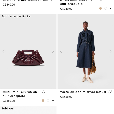
cuir craquelé
C$340.00
C$340.00
Tannerie certifiée
5 out of 5 Customer Rating
4 o
Milpli mini Clutch en
Veste en denim avec nœud
cuir craquelé
C$425.00
C$340.00
Sold out