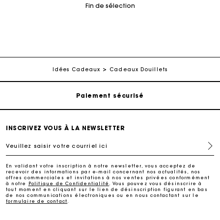
Fin de sélection
Suivi de commande
Livraison à domicile offerte sous 2 à 3 jours ouvrés.
Idées Cadeaux
Cadeaux Douillets
Paiement sécurisé
Suivi de commande
INSCRIVEZ VOUS À LA NEWSLETTER
Veuillez saisir votre courriel ici
Livraison à domicile offerte sous 2 à 3 jours ouvrés.
En validant votre inscription à notre newsletter, vous acceptez de
recevoir des informations par e-mail concernant nos actualités, nos
Paiement sécurisé
offres commerciales et invitations à nos ventes privées conformément
à notre
Politique de Confidentialité
. Vous pouvez vous désinscrire à
tout moment en cliquant sur le lien de désinscription figurant en bas
de nos communications électroniques ou en nous contactant sur le
formulaire de contact
.
Suivi de commande