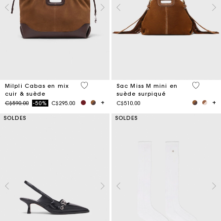
5 out of 5 Customer Rating
3,7 out o
Milpli Cabas en mix
Sac Miss M mini en
cuir & suède
suède surpiqué
Price reduced from
to
C$590.00
-50%
C$295.00
C$510.00
SOLDES
SOLDES