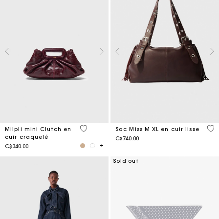
5 out of 5 Customer Rating
4,8
Milpli mini Clutch en
Sac Miss M XL en cuir lisse
cuir craquelé
C$740.00
C$340.00
Sold out