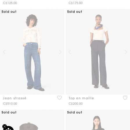
C$125.00
C$175.00
Sold out
Sold out
3,6 out of 5 Customer Rating
4,1
Jean strassé
Top en maille
C$510.00
C$200.00
Sold out
Sold out