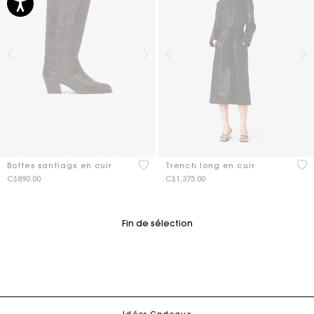
3,6 out of 5 Customer Rating
5 o
Bottes santiags en cuir
Trench long en cuir
C$890.00
C$1,375.00
Fin de sélection
Suivi de commande
Livraison à domicile offerte sous 2 à 3 jours ouvrés.