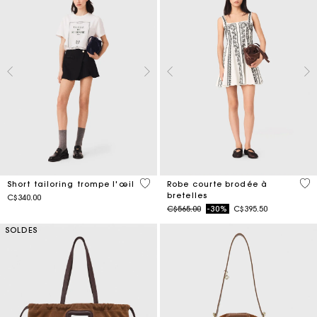
4,4 out of 5 Customer Rating
5 o
Short tailoring trompe l'œil
Robe courte brodée à
bretelles
C$340.00
Price reduced from
to
C$565.00
-30%
C$395.50
SOLDES