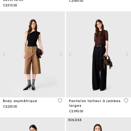
C$565.00
C$510.00
5 out of 5 Customer Rating
5 o
Body asymétrique
Pantalon tailleur à jambes
larges
C$220.00
C$390.00
SOLDES