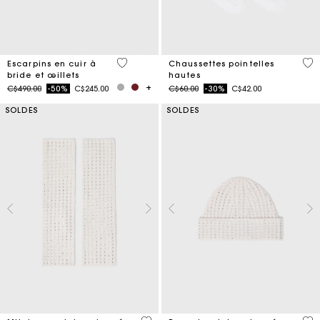
5 out of 5 Customer Rating
3,2
Escarpins en cuir à
Chaussettes pointelles
bride et œillets
hautes
Price reduced from
to
Price reduced from
to
C$490.00
-50%
C$245.00
C$60.00
-30%
C$42.00
SOLDES
SOLDES