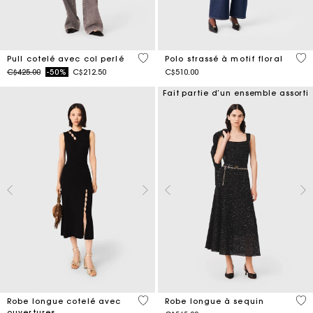
4 out of 5 Customer Rating
4,7
Pull cotelé avec col perlé
Polo strassé à motif floral
Price reduced from
to
C$425.00
-50%
C$212.50
C$510.00
Fait partie d’un ensemble assorti
5 out of 5 Customer Rating
4,7
Robe longue cotelé avec
Robe longue à sequin
ouvertures