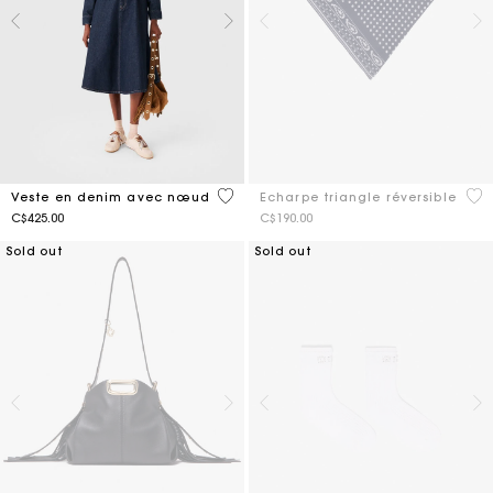
4 out of 5 Customer Rating
3,5
Veste en denim avec nœud
Echarpe triangle réversible
C$425.00
C$190.00
Sold out
Sold out