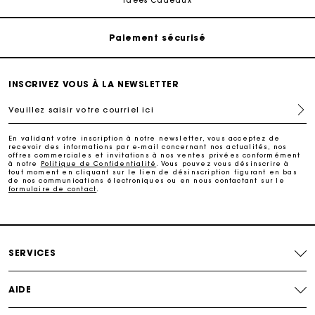
Idées Cadeaux
Paiement sécurisé
Suivi de commande
INSCRIVEZ VOUS À LA NEWSLETTER
Veuillez saisir votre courriel ici
Livraison à domicile offerte sous 2 à 3 jours ouvrés.
En validant votre inscription à notre newsletter, vous acceptez de
recevoir des informations par e-mail concernant nos actualités, nos
Paiement sécurisé
offres commerciales et invitations à nos ventes privées conformément
à notre
Politique de Confidentialité
. Vous pouvez vous désinscrire à
tout moment en cliquant sur le lien de désinscription figurant en bas
de nos communications électroniques ou en nous contactant sur le
formulaire de contact
.
Suivi de commande
SERVICES
AIDE