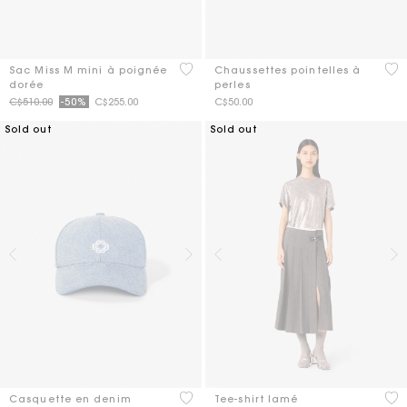
3,6 out of 5 Customer Rating
5 o
Sac Miss M mini à poignée
Chaussettes pointelles à
dorée
perles
Price reduced from
to
C$510.00
-50%
C$255.00
C$50.00
Sold out
Sold out
5 out of 5 Customer Rating
5 o
Casquette en denim
Tee-shirt lamé