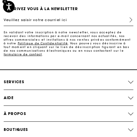
Suivi de commande
INSCRIVEZ VOUS À LA NEWSLETTER
Veuillez saisir votre courriel ici
Livraison à domicile offerte sous 2 à 3 jours ouvrés.
En validant votre inscription à notre newsletter, vous acceptez de
recevoir des informations par e-mail concernant nos actualités, nos
Paiement sécurisé
offres commerciales et invitations à nos ventes privées conformément
à notre
Politique de Confidentialité
. Vous pouvez vous désinscrire à
tout moment en cliquant sur le lien de désinscription figurant en bas
de nos communications électroniques ou en nous contactant sur le
formulaire de contact
.
Suivi de commande
SERVICES
AIDE
À PROPOS
BOUTIQUES