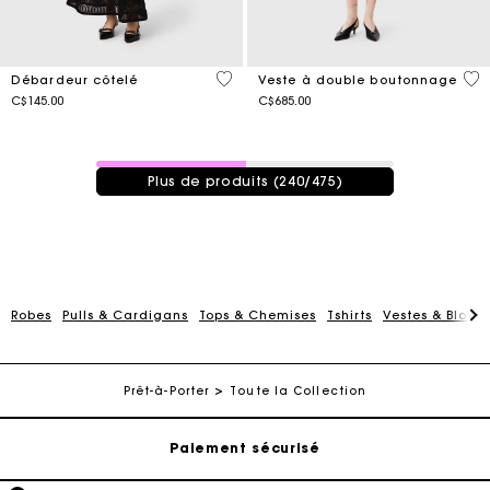
5 out of 5 Customer Rating
5 o
Débardeur côtelé
Veste à double boutonnage
C$145.00
C$685.00
240 / 475 produits
Plus de produits (240/475)
Robes
Pulls & Cardigans
Tops & Chemises
Tshirts
Vestes & Blous
Suivi de commande
Livraison à domicile offerte sous 2 à 3 jours ouvrés.
Prêt-à-Porter
Toute la Collection
Paiement sécurisé