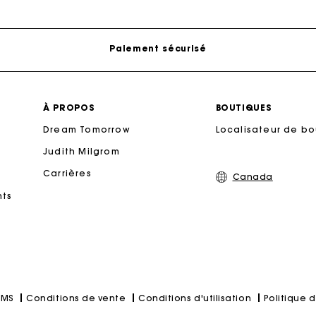
Livraison à domicile offerte sous 2 à 3 jours ouvrés.
Paiement sécurisé
Suivi de commande
À PROPOS
BOUTIQUES
Dream Tomorrow
Localisateur de b
Livraison à domicile offerte sous 2 à 3 jours ouvrés.
Judith Milgrom
Carrières
Paiement sécurisé
Canada
nts
Suivi de commande
Conditions de vente
Conditions d'utilisation
Politique d
SMS