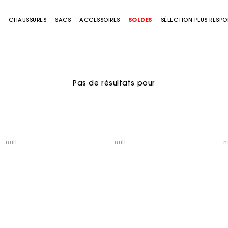
S
CHAUSSURES
SACS
ACCESSOIRES
SOLDES
SÉLECTION PLUS RESP
Pas de résultats pour
null
null
n
Suivi de commande