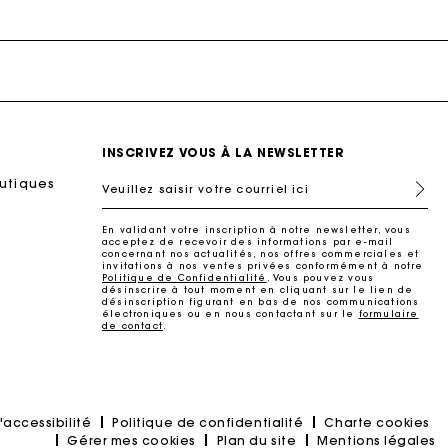
INSCRIVEZ VOUS À LA NEWSLETTER
outiques
Nouvelle Collection
Accessoires
Chaussures
Sac Miss M
Robes
Veuillez saisir votre courriel ici
Découvrir
Découvrir
Découvrir
Découvrir
Découvrir
Découvrir
Découvrir
En validant votre inscription à notre newsletter, vous
acceptez de recevoir des informations par e-mail
concernant nos actualités, nos offres commerciales et
invitations à nos ventes privées conformément à notre
Politique de Confidentialité
. Vous pouvez vous
désinscrire à tout moment en cliquant sur le lien de
désinscription figurant en bas de nos communications
électroniques ou en nous contactant sur le
formulaire
de contact
.
'accessibilité
Politique de confidentialité
Charte cookies
Gérer mes cookies
Plan du site
Mentions légales