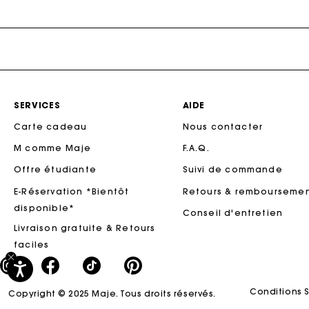
Robes en Tweed
Solde
Sacs M
L’Édit Vacances
Jupes & Shorts
Sacs
Solde
Les Essentiels
l'essentiel
DÉCOUVRIR
Manteaux
Solde
Solde
Nouveautés Ajoutées
Rompers & Jumpsuits
-50%
Nos Ensembles
SERVICES
AIDE
-40%
DÉCOUVRIR
Carte cadeau
Nous contacter
New
Automne-Hiver Collection
-30%
M comme Maje
F.A.Q.
Collection Printemps-Été
-20%
Offre étudiante
Suivi de commande
Maje x Blanca Miró
E-Réservation *Bientôt
Retours & rembourseme
Valise d'Été
disponible*
Conseil d'entretien
New
Édition Lin
Livraison gratuite & Retours
faciles
Retour au Bureau
SÉLECTION CÉRÉMONIE
Tenue de mariée
Conditions 
Copyright © 2025 Maje. Tous droits réservés.