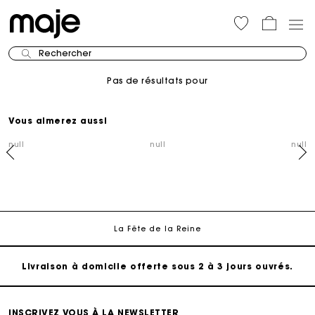
Rechercher
Pas de résultats pour
Suivi de commande
Vous aimerez aussi
null
null
null
Livraison à domicile offerte sous 2 à 3 jours ouvrés.
Paiement sécurisé
Suivi de commande
La Fête de la Reine
Livraison à domicile offerte sous 2 à 3 jours ouvrés.
Paiement sécurisé
INSCRIVEZ VOUS À LA NEWSLETTER