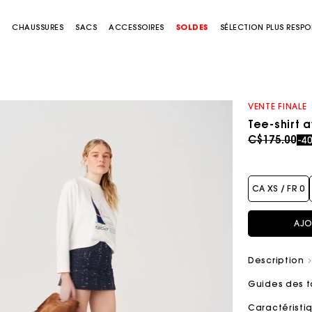
S
CHAUSSURES
SACS
ACCESSOIRES
SOLDES
SÉLECTION PLUS RESP
VENTE FINALE
Tee-shirt 
Price redu
to
C$175.00
-4
CA XS / FR 0
AJO
Description
Guides des t
Caractérist