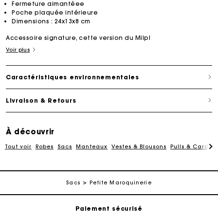
Fermeture aimantéee
Poche plaquée intérieure
Dimensions : 24x13x8 cm
Accessoire signature, cette version du Milpl
Voir plus
Caractéristiques environnementales
Livraison & Retours
À découvrir
Tout voir
Robes
Sacs
Manteaux
Vestes & Blousons
Pulls & Cardig
Suivi de commande
Livraison à domicile offerte sous 2 à 3 jours ouvrés.
Sacs
Petite Maroquinerie
Paiement sécurisé