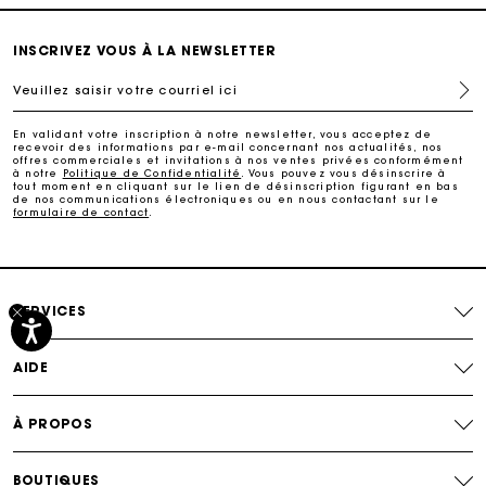
Suivi de commande
INSCRIVEZ VOUS À LA NEWSLETTER
Veuillez saisir votre courriel ici
Livraison à domicile offerte sous 2 à 3 jours ouvrés.
En validant votre inscription à notre newsletter, vous acceptez de
recevoir des informations par e-mail concernant nos actualités, nos
Paiement sécurisé
offres commerciales et invitations à nos ventes privées conformément
à notre
Politique de Confidentialité
. Vous pouvez vous désinscrire à
tout moment en cliquant sur le lien de désinscription figurant en bas
de nos communications électroniques ou en nous contactant sur le
formulaire de contact
.
Suivi de commande
SERVICES
AIDE
À PROPOS
BOUTIQUES