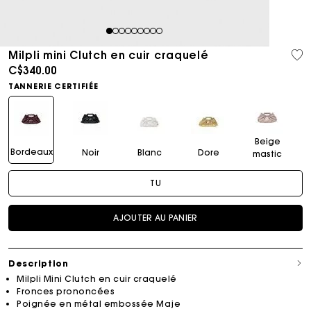
1
2
3
4
5
6
7
8
9
Milpli mini Clutch en cuir craquelé
C$340.00
TANNERIE CERTIFIÉE
Beige
Bordeaux
Noir
Blanc
Dore
mastic
TU
AJOUTER AU PANIER
Description
Milpli Mini Clutch en cuir craquelé
Fronces prononcées
Poignée en métal embossée Maje