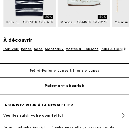
-20%
-50%
Price reduced from
to
Price reduced from
to
C$270.00
C$216.00
C$445.00
C$222.50
Polo rayé avec strass sur le col
Mocassin bateau en cuir
À découvrir
Tout voir
Robes
Sacs
Manteaux
Vestes & Blousons
Pulls & Cardig
Suivi de commande
Livraison à domicile offerte sous 2 à 3 jours ouvrés.
Prêt-à-Porter
Jupes & Shorts
Jupes
Paiement sécurisé
Suivi de commande
INSCRIVEZ VOUS À LA NEWSLETTER
Veuillez saisir votre courriel ici
Livraison à domicile offerte sous 2 à 3 jours ouvrés.
En validant votre inscription à notre newsletter, vous acceptez de