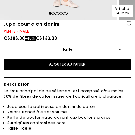
Afficher
le look
1
2
3
4
5
6
7
Jupe courte en denim
VENTE FINALE
Price reduced from
to
C$305.00
C$183.00
-40%
Taille
AJOUTER AU PANIER
Description
Le tissu principal de ce vêtement est composé d'au moins
50% de fibres de coton issues de l’agriculture biologique.
Jupe courte patineuse en denim de coton
Volant froncé à effet volume
Patte de boutonnage devant aux boutons gravés
Surpiqûres contrastées ocre
Taille fidèle