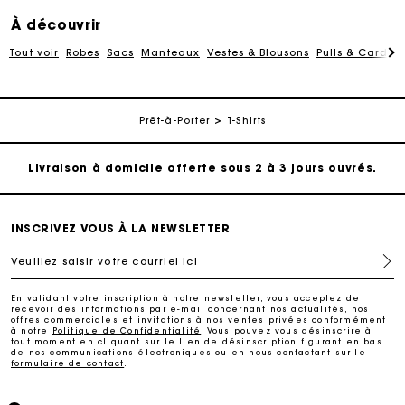
À découvrir
Tout voir
Robes
Sacs
Manteaux
Vestes & Blousons
Pulls & Cardig
Suivi de commande
Prêt-à-Porter
T-Shirts
Livraison à domicile offerte sous 2 à 3 jours ouvrés.
Paiement sécurisé
INSCRIVEZ VOUS À LA NEWSLETTER
Veuillez saisir votre courriel ici
Suivi de commande
En validant votre inscription à notre newsletter, vous acceptez de
recevoir des informations par e-mail concernant nos actualités, nos
Livraison à domicile offerte sous 2 à 3 jours ouvrés.
offres commerciales et invitations à nos ventes privées conformément
à notre
Politique de Confidentialité
. Vous pouvez vous désinscrire à
tout moment en cliquant sur le lien de désinscription figurant en bas
de nos communications électroniques ou en nous contactant sur le
formulaire de contact
.
Paiement sécurisé