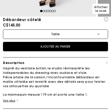
Afficher
le look
1
2
3
4
5
6
7
Débardeur côtelé
C$145.00
Taille
AJOUTER AU PANIER
Description
Inspiré du vestiaire british, le studio réinterprète les
indispensables du dressing avec audace et style.
Pièce phare de la saison, l’incontournable débardeur en
maille côtelée est revisité avec des détails sexy pour twister
vos silhouettes du quotidie
La mannequin mesure 179 cm et porte une taille 1.
Voir plus