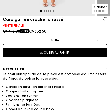
Afficher
le look
1
2
3
4
5
6
7
Cardigan en crochet strassé
VENTE FINALE
Price reduced from
to
C$475.00
C$332.50
-30%
Taille
AJOUTER AU PANIER
Description
Le tissu principal de cette pièce est composé d'au moins 50%
de fibres de polyester recyclées.
Cardigan court en crochet strassé
Coupe droite cropped
Boutons ton sur ton
2 poches plaquées
Finitions festonnées
Conçu pour une coupe boxy