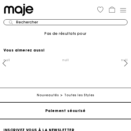
Rechercher
Pas de résultats pour
Vous aimerez aussi
null
null
null
Suivi de commande
Livraison à domicile offerte sous 2 à 3 jours ouvrés.
Nouveautés
Toutes les Styles
Paiement sécurisé
Suivi de commande
INSCRIVEZ VOUS À LA NEWSLETTER