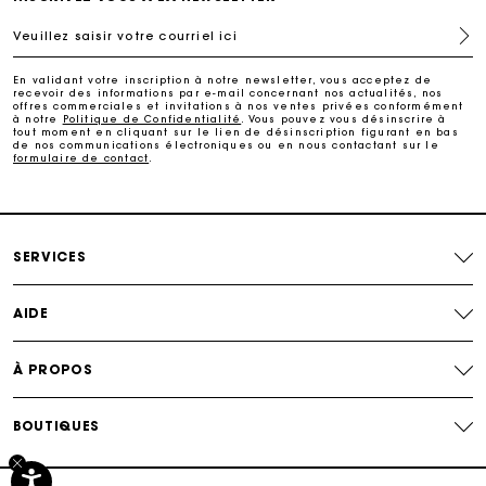
Veuillez saisir votre courriel ici
Livraison à domicile offerte sous 2 à 3 jours ouvrés.
En validant votre inscription à notre newsletter, vous acceptez de
recevoir des informations par e-mail concernant nos actualités, nos
Paiement sécurisé
offres commerciales et invitations à nos ventes privées conformément
à notre
Politique de Confidentialité
. Vous pouvez vous désinscrire à
tout moment en cliquant sur le lien de désinscription figurant en bas
de nos communications électroniques ou en nous contactant sur le
formulaire de contact
.
Suivi de commande
SERVICES
AIDE
À PROPOS
BOUTIQUES