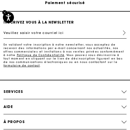
Paiement sécurisé
Suivi de commande
INSCRIVEZ VOUS À LA NEWSLETTER
Veuillez saisir votre courriel ici
Livraison à domicile offerte sous 2 à 3 jours ouvrés.
En validant votre inscription à notre newsletter, vous acceptez de
recevoir des informations par e-mail concernant nos actualités, nos
Paiement sécurisé
offres commerciales et invitations à nos ventes privées conformément
à notre
Politique de Confidentialité
. Vous pouvez vous désinscrire à
tout moment en cliquant sur le lien de désinscription figurant en bas
de nos communications électroniques ou en nous contactant sur le
formulaire de contact
.
Suivi de commande
SERVICES
AIDE
À PROPOS