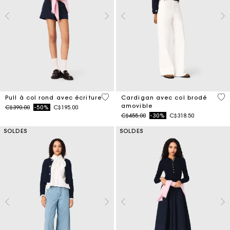
5 out of 5 Customer Rating
4 o
Pull à col rond avec écriture
Cardigan avec col brodé
amovible
Price reduced from
to
C$390.00
-50%
C$195.00
Price reduced from
to
C$455.00
-30%
C$318.50
SOLDES
SOLDES