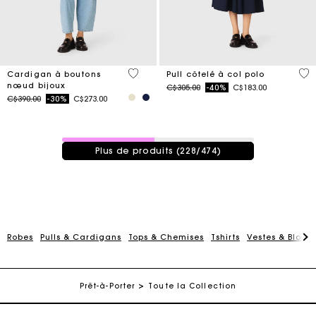
5 out of 5 Customer Rating
5 o
Cardigan à boutons
Pull côtelé à col polo
nœud bijoux
Price reduced from
to
C$305.00
-40%
C$183.00
Price reduced from
to
C$390.00
-30%
C$273.00
228 / 474 produits
Plus de produits (228/474)
Robes
Pulls & Cardigans
Tops & Chemises
Tshirts
Vestes & Blous
Suivi de commande
Livraison à domicile offerte sous 2 à 3 jours ouvrés.
Prêt-à-Porter
Toute la Collection