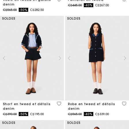
denim
Price reduced from
to
C$445.00
-40%
C$267.00
Price reduced from
to
C$565.00
-50%
C$282.50
SOLDES
SOLDES
3,2 out of 5 Customer Rating
5 o
Short en tweed et détails
Robe en tweed et détails
denim
denim
Price reduced from
to
Price reduced from
to
C$390.00
-50%
C$195.00
C$565.00
-40%
C$339.00
SOLDES
SOLDES