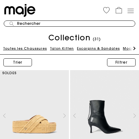
Rechercher
Collection
(31)
Toutes les Chaussures
Talon Kitten
Escarpins & Sandales
Mocassi
Trier
Filtrer
SOLDES