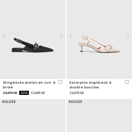
4 out of 5 Customer Rating
5 o
Slingbacks plates en cuir à
Escarpins slignback à
bride
double boucles
Price reduced from
to
C$490.00
-50%
C$245.00
C$470.00
SOLDES
SOLDES