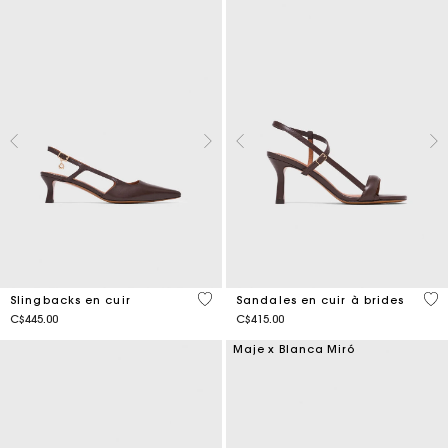
5 out of 5 Customer Rating
3,9
Slingbacks en cuir
Sandales en cuir à brides
C$445.00
C$415.00
Maje x Blanca Miró