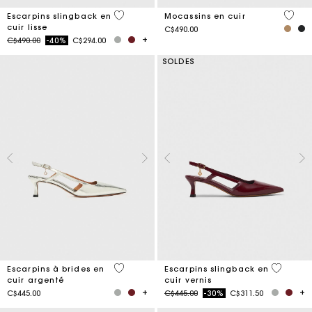
3,7 out of 5 Customer Rating
5 out 
Escarpins slingback en
Mocassins en cuir
cuir lisse
C$490.00
Price reduced from
to
C$490.00
-40%
C$294.00
SOLDES
3,4 out of 5 Customer Rating
3,7 out o
Escarpins à brides en
Escarpins slingback en
cuir argenté
cuir vernis
Price reduced from
to
C$445.00
C$445.00
-30%
C$311.50