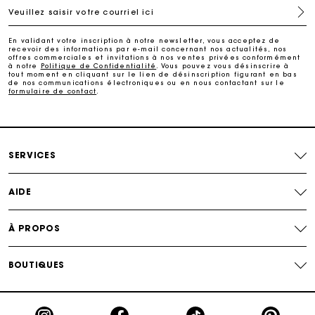
Veuillez saisir votre courriel ici
Livraison à domicile offerte sous 2 à 3 jours ouvrés.
En validant votre inscription à notre newsletter, vous acceptez de
recevoir des informations par e-mail concernant nos actualités, nos
Paiement sécurisé
offres commerciales et invitations à nos ventes privées conformément
à notre
Politique de Confidentialité
. Vous pouvez vous désinscrire à
tout moment en cliquant sur le lien de désinscription figurant en bas
de nos communications électroniques ou en nous contactant sur le
formulaire de contact
.
Suivi de commande
SERVICES
AIDE
À PROPOS
BOUTIQUES