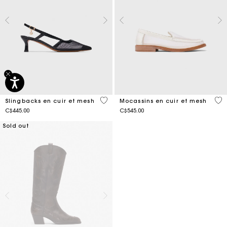
4,1 out of 5 Customer Rating
4,3
Slingbacks en cuir et mesh
Mocassins en cuir et mesh
C$445.00
C$545.00
Sold out