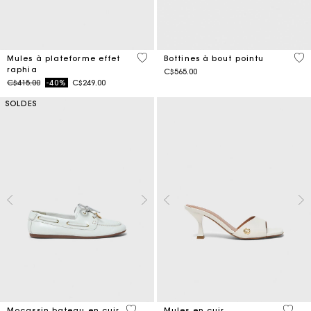
3,8 out of 5 Customer Rating
3,3
Mules à plateforme effet
Bottines à bout pointu
raphia
C$565.00
Price reduced from
to
C$415.00
-40%
C$249.00
SOLDES
3,5 out of 5 Customer Rating
5 out 
Mocassin bateau en cuir
Mules en cuir