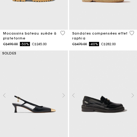
5 out of 5 Customer Rating
3,5
Mocassins bateau suède à
Sandales compensées effet
plateforme
raphia
Price reduced from
to
Price reduced from
to
C$490.00
-50%
C$245.00
C$470.00
-40%
C$282.00
SOLDES