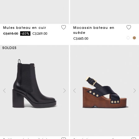
4,5 out of 5 Customer Rating
5 out 
Mules bateau en cuir
Mocassin bateau en
suède
Price reduced from
to
C$415.00
-40%
C$249.00
C$445.00
SOLDES